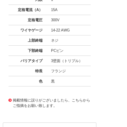
定格電流（A）
15A
定格電圧
300V
ワイヤゲージ
14-22 AWG
上部終端
ネジ
下部終端
PCピン
バリアタイプ
3壁面（トリプル）
特長
フランジ
色
黒
10062446
!041! 0387350205
掲載情報に誤りがございましたら、こちらから
ご指摘をお願い致します。