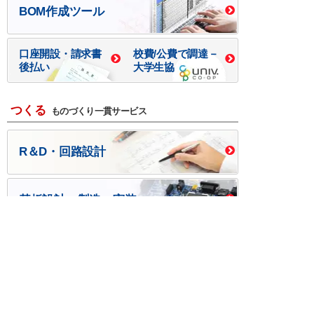
BOM作成ツール
口座開設・請求書
校費/公費で調達－
後払い
大学生協
つくる
ものづくり一貫サービス
R＆D・回路設計
基板設計・製造・実装
ケース・ハーネス加工
※掲載されている価格には消費税、各種手数料が含まれ
ておりません。別途消費税およびお支払方法に応じた