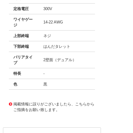
定格電圧
300V
ワイヤゲー
14-22 AWG
ジ
上部終端
ネジ
下部終端
はんだタレット
バリアタイ
2壁面（デュアル）
プ
特長
-
色
黒
10062940
!041! 0387409306
掲載情報に誤りがございましたら、こちらから
ご指摘をお願い致します。