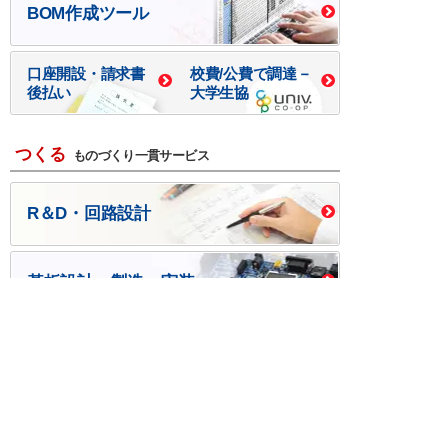
BOM作成ツール
口座開設・請求書
校費/公費で調達－
後払い
大学生協
つくる
ものづくり一貫サービス
R＆D・回路設計
基板設計・製造・実装
ケース・ハーネス加工
※掲載されている価格には消費税、各種手数料が含まれ
ておりません。別途消費税およびお支払方法に応じた