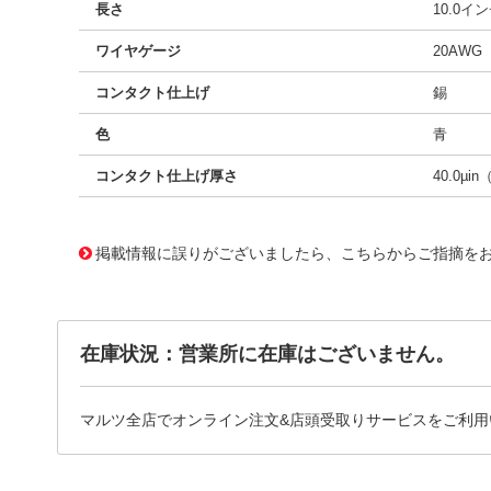
長さ
10.0イ
ワイヤゲージ
20AWG
コンタクト仕上げ
錫
色
青
コンタクト仕上げ厚さ
40.0µin
10081626
!041! 0430310001-10-L0
掲載情報に誤りがございましたら、こちらからご指摘を
在庫状況：営業所に在庫はございません。
マルツ全店でオンライン注文&店頭受取りサービスをご利用