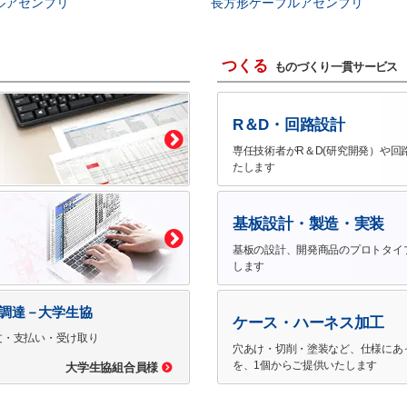
ルアセンブリ
長方形ケーブルアセンブリ
つくる
ものづくり一貫サービス
R＆D・回路設計
専任技術者がR＆D(研究開発）や回
たします
基板設計・製造・実装
基板の設計、開発商品のプロトタイ
します
で調達－大学生協
ケース・ハーネス加工
文・支払い・受け取り
穴あけ・切削・塗装など、仕様にあ
を、1個からご提供いたします
大学生協組合員様