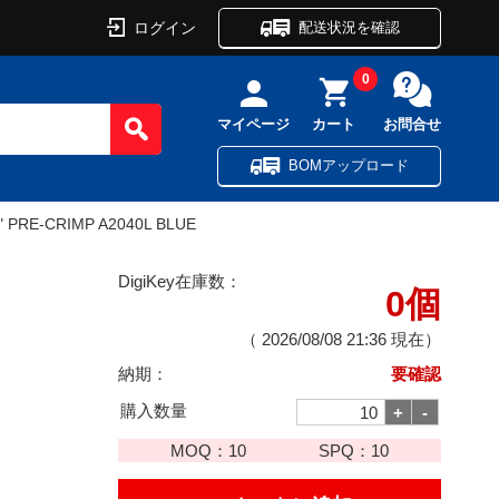
ログイン
配送状況を確認
0
マイページ
カート
お問合せ
BOMアップロード
" PRE-CRIMP A2040L BLUE
DigiKey在庫数：
0個
（
2026/08/08 21:36
現在）
納期：
要確認
購入数量
MOQ：
10
SPQ：
10