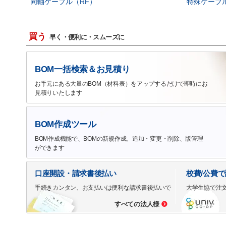
同軸ケーブル（RF）
特殊ケーブ
買う
早く・便利に・スムーズに
BOM一括検索＆お見積り
お手元にある大量のBOM（材料表）をアップするだけで即時にお
見積りいたします
BOM作成ツール
BOM作成機能で、BOMの新規作成、追加・変更・削除、版管理
ができます
口座開設・請求書後払い
校費/公費
手続きカンタン、お支払いは便利な請求書後払いで
大学生協で注
すべての法人様