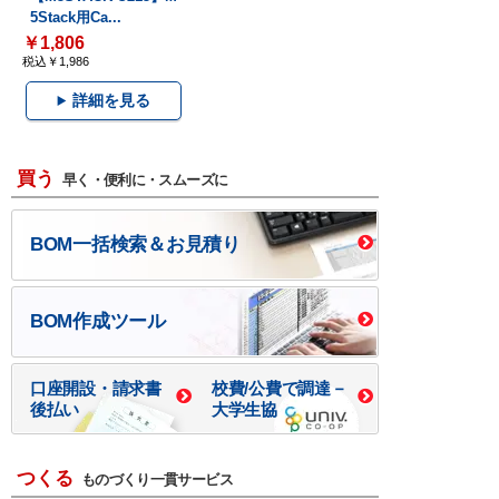
5Stack用Ca...
￥1,806
税込￥1,986
詳細を見る
買う
早く・便利に・スムーズに
BOM一括検索＆お見積り
BOM作成ツール
口座開設・請求書
校費/公費で調達－
後払い
大学生協
つくる
ものづくり一貫サービス