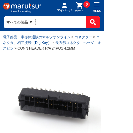
0
マイページ
MENU
カート
電子部品・半導体通販のマルツオンライン
>
コネクター
>
コ
ネクタ、相互接続（DigiKey）
>
長方形コネクタ - ヘッダ、オ
スピン
> CONN HEADER R/A 24POS 4.2MM