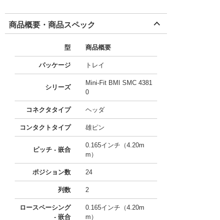
商品概要・商品スペック
型
商品概要
パッケージ
トレイ
Mini-Fit BMI SMC 4381
シリーズ
0
コネクタタイプ
ヘッダ
コンタクトタイプ
雄ピン
0.165インチ（4.20m
ピッチ - 嵌合
m）
ポジション数
24
列数
2
ロースペーシング
0.165インチ（4.20m
- 嵌合
m）