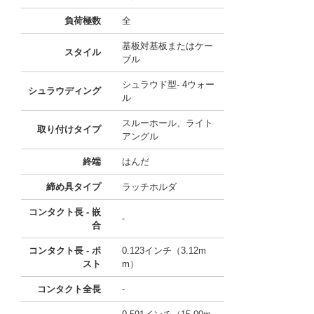
負荷極数
全
基板対基板またはケー
スタイル
ブル
シュラウド型- 4ウォー
シュラウディング
ル
スルーホール、ライト
取り付けタイプ
アングル
終端
はんだ
締め具タイプ
ラッチホルダ
コンタクト長 - 嵌
-
合
コンタクト長 - ポ
0.123インチ（3.12m
スト
m）
コンタクト全長
-