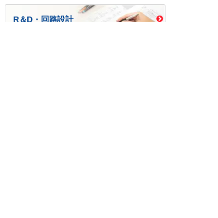
R＆D・回路設計
基板設計・製造・実装
ケース・ハーネス加工
※掲載されている価格には消費税、各種手数料が含まれ
ておりません。別途消費税およびお支払方法に応じた
手数料が必要になります。
※このホームページに掲載されている、記事・写真の一
部または全部をそのまま、または改変して利用・転
載・転用することを禁じます。
※商品によって販売価格が店頭価格と異なる場合がござ
います。
※弊社ではお客様が商品を選びやすくするためにデータ