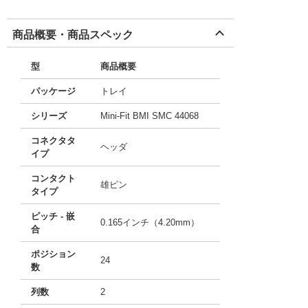
商品概要・商品スペック
型
商品概要
パッケージ
トレイ
シリーズ
Mini-Fit BMI SMC 44068
コネクタタ
ヘッダ
イプ
コンタクト
雄ピン
タイプ
ピッチ - 嵌
0.165インチ（4.20mm）
合
ポジション
24
数
列数
2