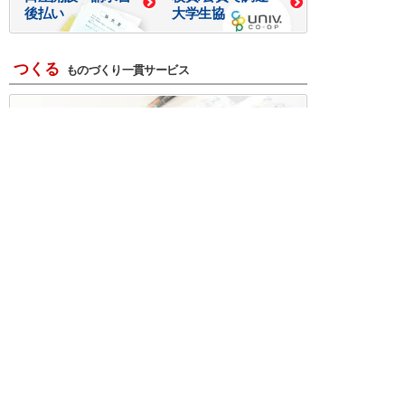
後払い
大学生協
つくる
ものづくり一貫サービス
R＆D・回路設計
基板設計・製造・実装
ケース・ハーネス加工
※掲載されている価格には消費税、各種手数料が含まれ
ておりません。別途消費税およびお支払方法に応じた
手数料が必要になります。
※このホームページに掲載されている、記事・写真の一
部または全部をそのまま、または改変して利用・転