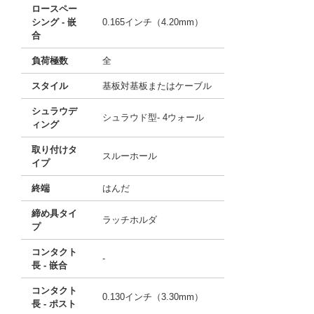
ロースペー
シング - 嵌
0.165インチ（4.20mm）
合
負荷極数
全
スタイル
基板対基板またはケーブル
シュラウデ
シュラウド型- 4ウォール
ィング
取り付けタ
スルーホール
イプ
終端
はんだ
締め具タイ
ラッチホルダ
プ
コンタクト
-
長 - 嵌合
コンタクト
0.130インチ（3.30mm）
長 - ポスト