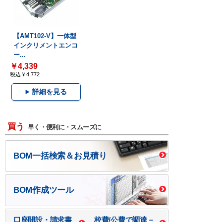
【AMT102-V】一体型
インクリメントエンコ
ー...
￥4,339
税込￥4,772
詳細を見る
買う
早く・便利に・スムーズに
BOM一括検索＆お見積り
BOM作成ツール
口座開設・請求書
校費/公費で調達－