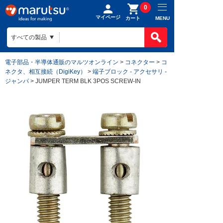
0
マイページ
MENU
カート
電子部品・半導体通販のマルツオンライン
>
コネクター
>
コ
ネクタ、相互接続（DigiKey）
>
端子ブロック - アクセサリ -
ジャンパ
> JUMPER TERM BLK 3POS SCREW-IN