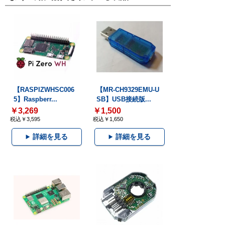
【RASPIZWHSC006
【MR-CH9329EMU-U
5】Raspberr...
SB】USB接続版...
￥3,269
￥1,500
税込￥3,595
税込￥1,650
詳細を見る
詳細を見る