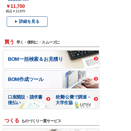
￥11,700
税込￥12,870
詳細を見る
買う
早く・便利に・スムーズに
BOM一括検索＆お見積り
BOM作成ツール
口座開設・請求書
校費/公費で調達－
後払い
大学生協
つくる
ものづくり一貫サービス