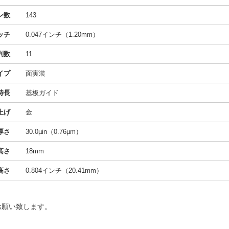
ン数
143
ッチ
0.047インチ（1.20mm）
列数
11
イプ
面実装
特長
基板ガイド
上げ
金
厚さ
30.0µin（0.76µm）
高さ
18mm
高さ
0.804インチ（20.41mm）
お願い致します。