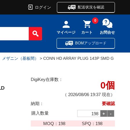
ログイン
配送状況を確認
0
マイページ
カート
お問合せ
BOMアップロード
プ、メザニン（基板間）
> CONN HD ARRAY PLUG 143P SMD G
DigiKey在庫数：
0個
LD
（
2026/08/06 19:37
現在）
納期：
要確認
購入数量
MOQ：
198
SPQ：
198