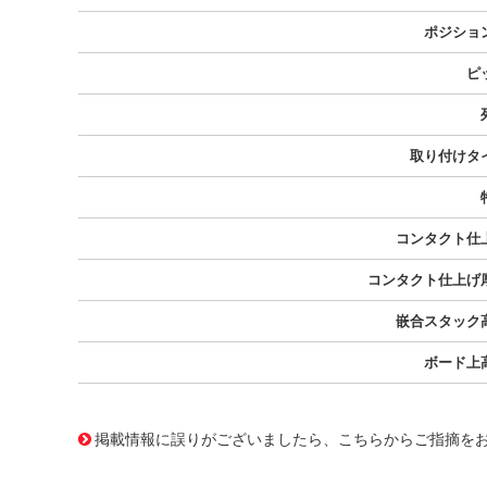
ポジショ
ピ
取り付けタ
コンタクト仕
コンタクト仕上げ
嵌合スタック
ボード上
10086951
!041! 0458301211
掲載情報に誤りがございましたら、こちらからご指摘を