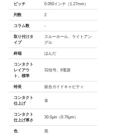
ピッチ
0.050インチ（1.27mm）
列数
2
コラム数
-
取り付けタ
スルーホール、ライトアン
イプ
グル
終端
はんだ
コンタクト
レイアウ
32信号、8電源
ト、標準
特長
嵌合ガイドキャビティ
コンタクト
金
仕上げ
コンタクト
30.0µin（0.76µm）
仕上げ厚さ
色
黒