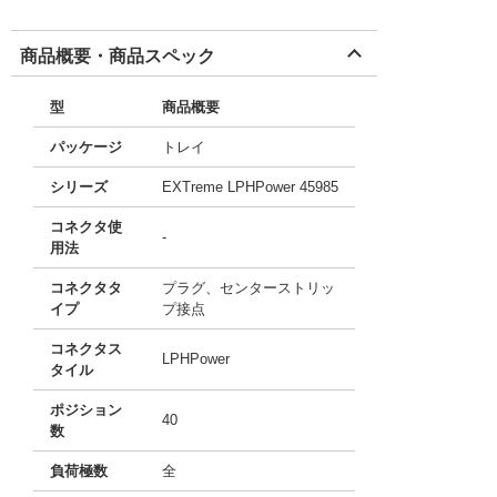
商品概要・商品スペック
型
商品概要
パッケージ
トレイ
シリーズ
EXTreme LPHPower 45985
コネクタ使
-
用法
コネクタタ
プラグ、センターストリッ
イプ
プ接点
コネクタス
LPHPower
タイル
ポジション
40
数
負荷極数
全