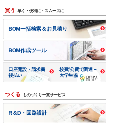
買う
早く・便利に・スムーズに
BOM一括検索＆お見積り
BOM作成ツール
口座開設・請求書
校費/公費で調達－
後払い
大学生協
つくる
ものづくり一貫サービス
R＆D・回路設計
基板設計・製造・実装