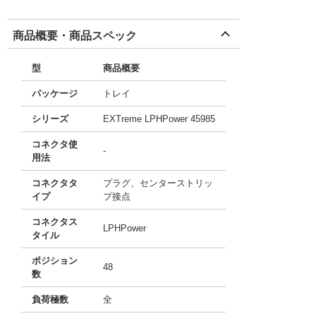
商品概要・商品スペック
型
商品概要
パッケージ
トレイ
シリーズ
EXTreme LPHPower 45985
コネクタ使
-
用法
コネクタタ
プラグ、センターストリッ
イプ
プ接点
コネクタス
LPHPower
タイル
ポジション
48
数
負荷極数
全