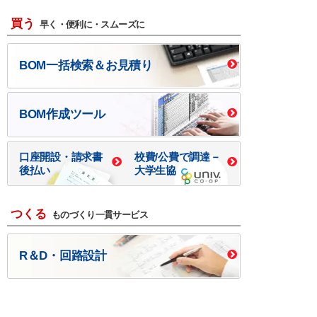
買う
早く・便利に・スムーズに
BOM一括検索＆お見積り
BOM作成ツール
口座開設・請求書
校費/公費で調達－
後払い
大学生協
つくる
ものづくり一貫サービス
R＆D・回路設計
基板設計・製造・実装