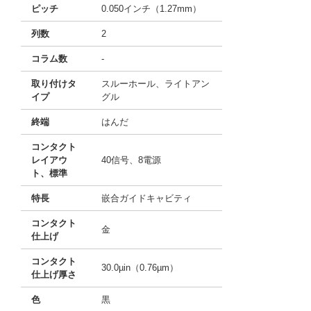
ピッチ
0.050インチ（1.27mm）
列数
2
コラム数
-
取り付けタ
スルーホール、ライトアン
イプ
グル
終端
はんだ
コンタクト
レイアウ
40信号、8電源
ト、標準
特長
嵌合ガイドキャビティ
コンタクト
金
仕上げ
コンタクト
30.0µin（0.76µm）
仕上げ厚さ
色
黒