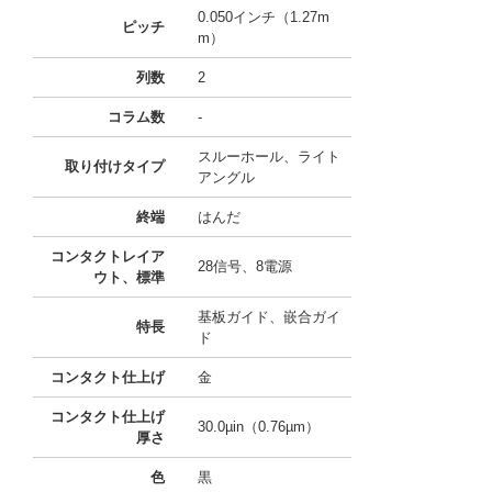
0.050インチ（1.27m
ピッチ
m）
列数
2
コラム数
-
スルーホール、ライト
取り付けタイプ
アングル
終端
はんだ
コンタクトレイア
28信号、8電源
ウト、標準
基板ガイド、嵌合ガイ
特長
ド
コンタクト仕上げ
金
コンタクト仕上げ
30.0µin（0.76µm）
厚さ
色
黒