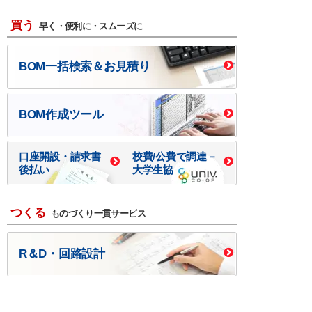
買う
早く・便利に・スムーズに
BOM一括検索＆お見積り
BOM作成ツール
口座開設・請求書
校費/公費で調達－
後払い
大学生協
つくる
ものづくり一貫サービス
R＆D・回路設計
基板設計・製造・実装