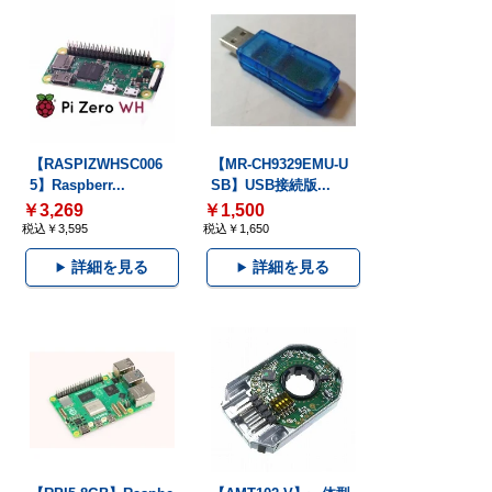
【RASPIZWHSC006
【MR-CH9329EMU-U
5】Raspberr...
SB】USB接続版...
￥3,269
￥1,500
税込￥3,595
税込￥1,650
詳細を見る
詳細を見る