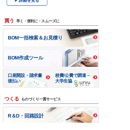
詳細を見る
買う
早く・便利に・スムーズに
BOM一括検索＆お見積り
BOM作成ツール
口座開設・請求書
校費/公費で調達－
後払い
大学生協
つくる
ものづくり一貫サービス
R＆D・回路設計