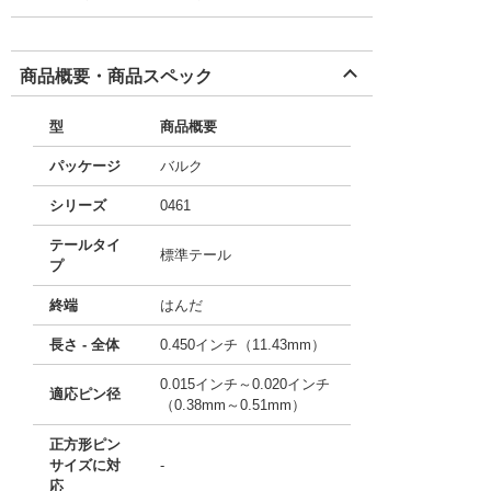
商品概要・商品スペック
型
商品概要
パッケージ
バルク
シリーズ
0461
テールタイ
標準テール
プ
終端
はんだ
長さ - 全体
0.450インチ（11.43mm）
0.015インチ～0.020インチ
適応ピン径
（0.38mm～0.51mm）
正方形ピン
サイズに対
-
応