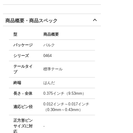
商品概要・商品スペック
型
商品概要
パッケージ
バルク
シリーズ
0464
テールタイ
標準テール
プ
終端
はんだ
長さ - 全体
0.375インチ（9.53mm）
0.012インチ～0.017インチ
適応ピン径
（0.30mm～0.43mm）
正方形ピン
サイズに対
-
応