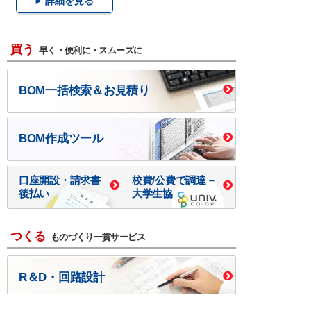
詳細を見る
買う
早く・便利に・スムーズに
BOM一括検索＆お見積り
BOM作成ツール
口座開設・請求書
校費/公費で調達－
後払い
大学生協
つくる
ものづくり一貫サービス
R＆D・回路設計