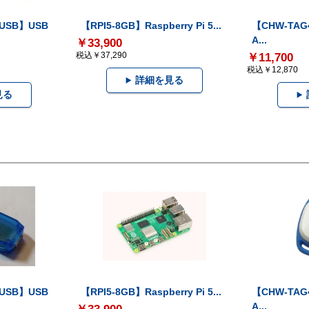
-USB】USB
【RPI5-8GB】Raspberry Pi 5...
【CHW-TAG4
A...
￥33,900
税込￥37,290
￥11,700
税込￥12,870
詳細を見る
見る
-USB】USB
【RPI5-8GB】Raspberry Pi 5...
【CHW-TAG4
A...