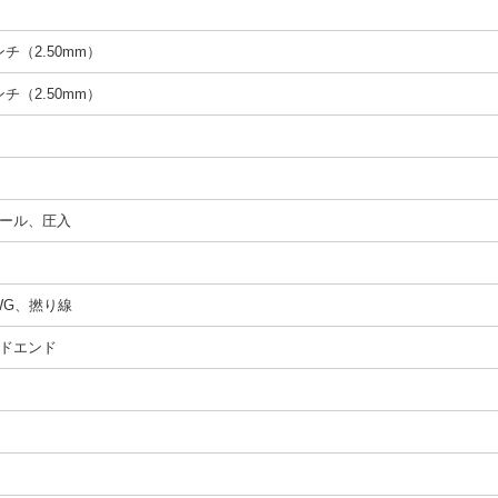
インチ（2.50mm）
インチ（2.50mm）
ール、圧入
 AWG、撚り線
ドエンド