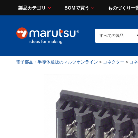
製品カテゴリ
BOMで買う
ものづくり一
電子部品・半導体通販のマルツオンライン
>
コネクター
>
コネ