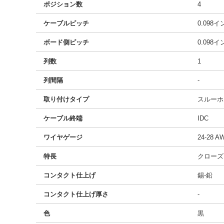
ポジション数
4
ケーブルピッチ
0.098
ボード側ピッチ
0.098
列数
1
列間隔
-
取り付けタイプ
スルーホ
ケーブル終端
IDC
ワイヤゲージ
24-28
特長
クローズ
コンタクト仕上げ
錫-鉛
コンタクト仕上げ厚さ
-
色
黒