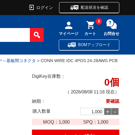
ログイン
配送状況を確認
0
マイページ
カート
お問合せ
BOMアップロード
イヤ～基板間コネクタ
> CONN WIRE IDC 4POS 24-28AWG PCB
DigiKey在庫数：
0個
（
2026/08/08 11:18
現在）
納期：
要確認
購入数量
MOQ：
1,000
SPQ：
1,000