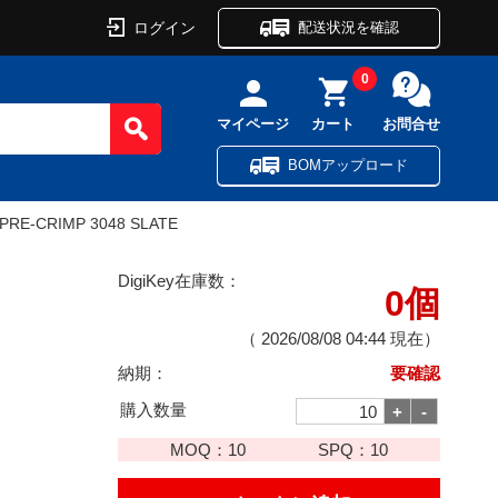
ログイン
配送状況を確認
0
マイページ
カート
お問合せ
BOMアップロード
 PRE-CRIMP 3048 SLATE
DigiKey在庫数：
0個
（
2026/08/08 04:44
現在）
納期：
要確認
購入数量
MOQ：
10
SPQ：
10