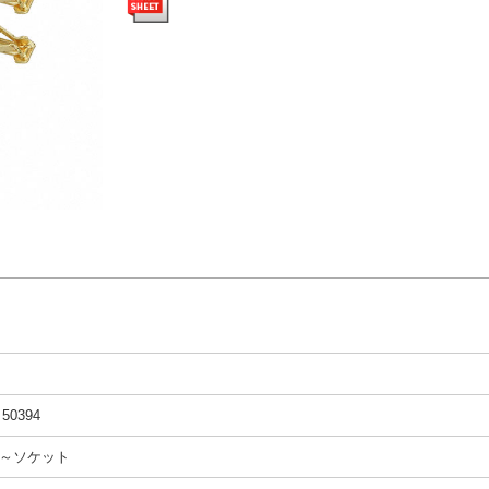
d 50394
～ソケット