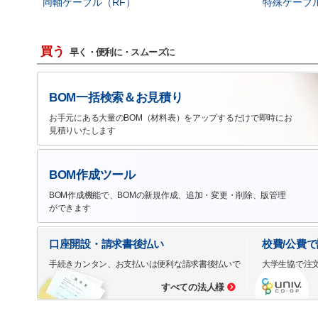
同軸ケーブル（RF）
特殊ケーブ
買う
早く・便利に・スムーズに
BOM一括検索＆お見積り
お手元にある大量のBOM（材料表）をアップするだけで即時にお
見積りいたします
BOM作成ツール
BOM作成機能で、BOMの新規作成、追加・変更・削除、版管理
ができます
口座開設・請求書後払い
校費/公費
手続きカンタン、お支払いは便利な請求書後払いで
大学生協で注
すべての法人様