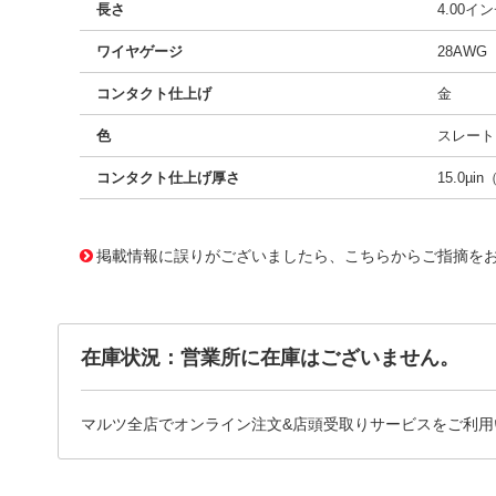
長さ
4.00イ
ワイヤゲージ
28AWG
コンタクト仕上げ
金
色
スレート
コンタクト仕上げ厚さ
15.0µin
10092303
!041! 0503948051-04-S8-D
掲載情報に誤りがございましたら、こちらからご指摘を
在庫状況：営業所に在庫はございません。
マルツ全店でオンライン注文&店頭受取りサービスをご利用