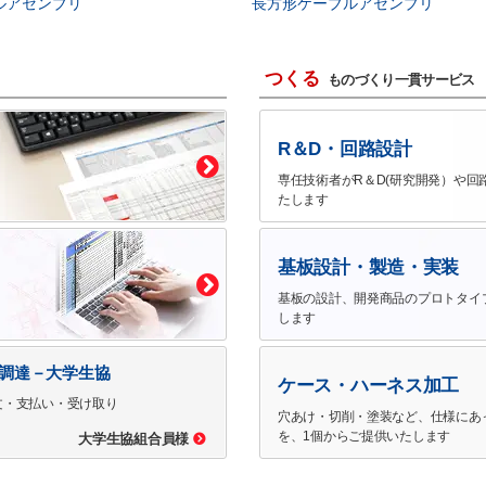
ルアセンブリ
長方形ケーブルアセンブリ
つくる
ものづくり一貫サービス
R＆D・回路設計
専任技術者がR＆D(研究開発）や回
たします
基板設計・製造・実装
基板の設計、開発商品のプロトタイ
します
で調達－大学生協
ケース・ハーネス加工
文・支払い・受け取り
穴あけ・切削・塗装など、仕様にあ
を、1個からご提供いたします
大学生協組合員様