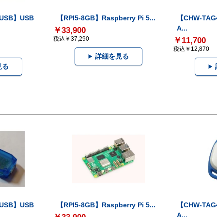
-USB】USB
【RPI5-8GB】Raspberry Pi 5...
【CHW-TAG4
A...
￥33,900
税込￥37,290
￥11,700
税込￥12,870
詳細を見る
見る
-USB】USB
【RPI5-8GB】Raspberry Pi 5...
【CHW-TAG4
A...