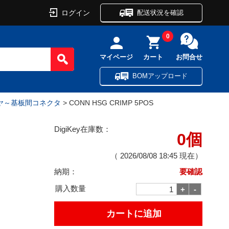
ログイン
配送状況を確認
0
マイページ
カート
お問合せ
BOMアップロード
イヤ～基板間コネクタ
> CONN HSG CRIMP 5POS
DigiKey在庫数：
0個
（
2026/08/08 18:45
現在）
納期：
要確認
購入数量