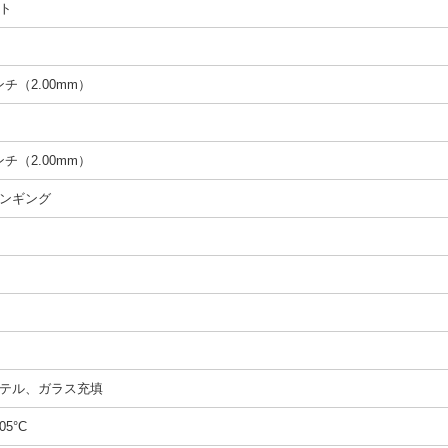
ト
インチ（2.00mm）
インチ（2.00mm）
ンギング
テル、ガラス充填
05°C