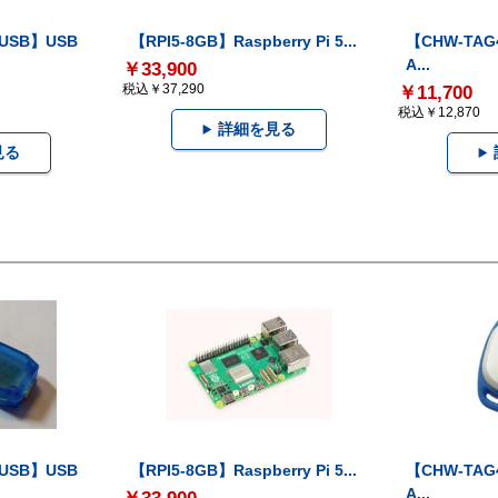
-USB】USB
【RPI5-8GB】Raspberry Pi 5...
【CHW-TAG4
A...
￥33,900
税込￥37,290
￥11,700
税込￥12,870
詳細を見る
見る
-USB】USB
【RPI5-8GB】Raspberry Pi 5...
【CHW-TAG4
A...