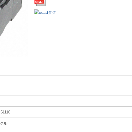
d 51110
クル