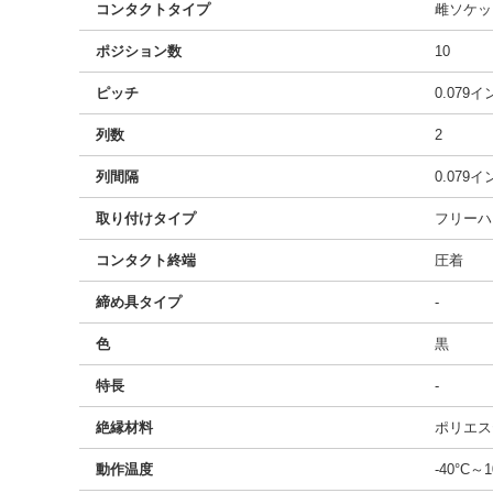
コンタクトタイプ
雌ソケッ
ポジション数
10
ピッチ
0.079
列数
2
列間隔
0.079
取り付けタイプ
フリーハ
コンタクト終端
圧着
締め具タイプ
-
色
黒
特長
-
絶縁材料
ポリエス
動作温度
-40°C～1