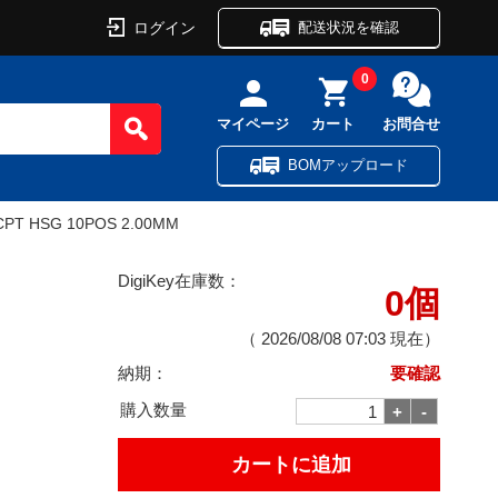
ログイン
配送状況を確認
0
マイページ
カート
お問合せ
BOMアップロード
PT HSG 10POS 2.00MM
DigiKey在庫数：
0個
（
2026/08/08 07:03
現在）
納期：
要確認
購入数量