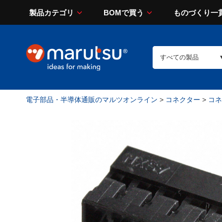
製品カテゴリ
BOMで買う
ものづくり一
電子部品・半導体通販のマルツオンライン
>
コネクター
>
コネ