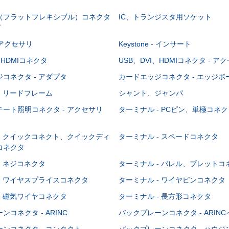
C（フラットフレキシブル）コネクタ
IC、トランジスタ用ソケット
グ
 - アクセサリ
Keystone - インサート
、HDMIコネクタ
USB、DVI、HDMIコネクタ - ア
コネクタ - アダプタ
カードエッジコネクタ - エッジ
- リードフレーム
シャント、ジャンパ
ート照明コネクタ - アクセサリ
ターミナル - PCピン、単極コネク
- クイックコネクト、クイックディ
ターミナル - スペードコネクタ
コネクタ
- ネジコネクタ
ターミナル - バレル、ブレットコ
- ワイヤスプライスコネクタ
ターミナル - ワイヤピンコネクタ
- 磁気ワイヤコネクタ
ターミナル - 長方形コネクタ
コネクタ - ARINC
バックプレーンコネクタ - ARIN
ンコネクタ - コンタクト
バックプレーンコネクタ - ハウジ