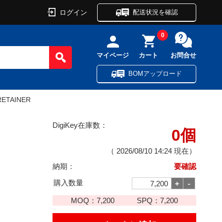
ログイン
配送状況を確認
0
マイページ
カート
お問合せ
BOMアップロード
 RETAINER
DigiKey在庫数：
0個
（
2026/08/10 14:24
現在）
納期：
要確認
購入数量
MOQ：
7,200
SPQ：
7,200