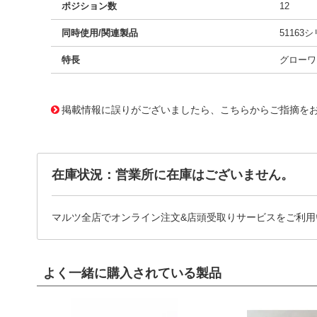
ポジション数
12
同時使用/関連製品
51163
特長
グローワ
10093418
!041! 0511641205
掲載情報に誤りがございましたら、こちらからご指摘を
在庫状況：営業所に在庫はございません。
マルツ全店でオンライン注文&店頭受取りサービスをご利用
よく一緒に購入されている製品