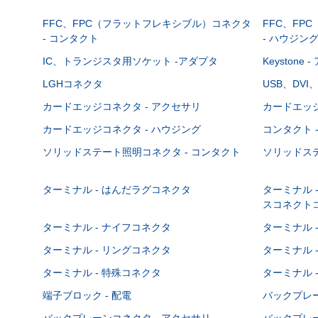
FFC、FPC（フラットフレキシブル）コネクタ
FFC、FP
- コンタクト
- ハウジン
IC、トランジスタ用ソケット -アダプタ
Keystone
LGHコネクタ
USB、DVI
カードエッジコネクタ - アクセサリ
カードエッジ
カードエッジコネクタ - ハウジング
コンタクト 
ソリッドステート照明コネクタ - コンタクト
ソリッドステ
ターミナル - はんだラグコネクタ
ターミナル 
スコネクト
ターミナル - ナイフコネクタ
ターミナル 
ターミナル - リングコネクタ
ターミナル 
ターミナル - 特殊コネクタ
ターミナル 
端子ブロック - 配電
バックプレーン
バックプレーンコネクタ - アクセサリ
バックプレー