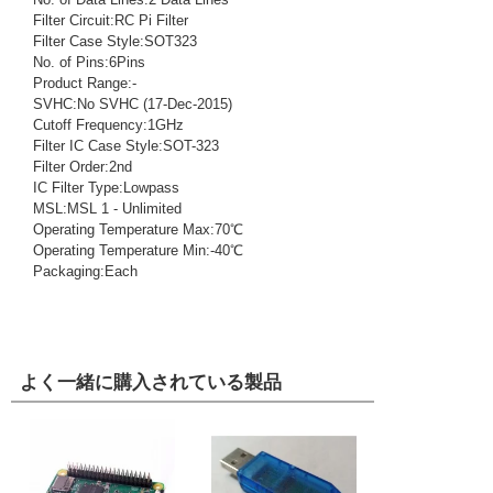
Filter Circuit:RC Pi Filter
Filter Case Style:SOT323
No. of Pins:6Pins
Product Range:-
SVHC:No SVHC (17-Dec-2015)
Cutoff Frequency:1GHz
Filter IC Case Style:SOT-323
Filter Order:2nd
IC Filter Type:Lowpass
MSL:MSL 1 - Unlimited
Operating Temperature Max:70℃
Operating Temperature Min:-40℃
Packaging:Each
よく一緒に購入されている製品