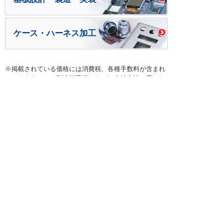
ケース・ハーネス加工
※掲載されている価格には消費税、各種手数料が含まれ
ておりません。別途消費税およびお支払方法に応じた
手数料が必要になります。
※このホームページに掲載されている、記事・写真の一
部または全部をそのまま、または改変して利用・転
載・転用することを禁じます。
※商品によって販売価格が店頭価格と異なる場合がござ
います。
※弊社ではお客様が商品を選びやすくするためにデータ
シートの提供や技術情報、商品画像の表示を行ってい
ます。
しかしさまざまな事情により、これらの情報がすべて
正確であることを弊社が保証することはできません。
商品の正確な仕様等は各メーカーの最新のデータシー
トで確認して頂きますようお願いいたします。