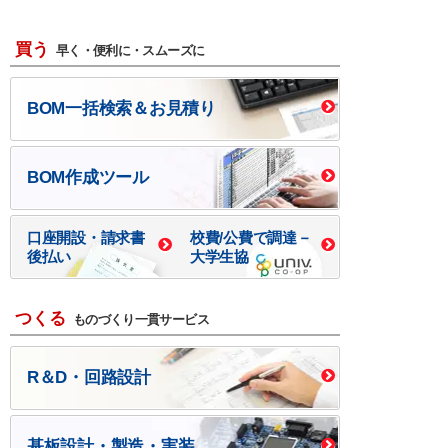
買う
早く・便利に・スムーズに
BOM一括検索＆お見積り
BOM作成ツール
口座開設・請求書
校費/公費で調達－
後払い
大学生協
つくる
ものづくり一貫サービス
R＆D・回路設計
基板設計・製造・実装