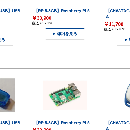
-USB】USB
【RPI5-8GB】Raspberry Pi 5...
【CHW-TAG4
A...
￥33,900
税込￥37,290
￥11,700
税込￥12,870
詳細を見る
見る
-USB】USB
【RPI5-8GB】Raspberry Pi 5...
【CHW-TAG4
A...