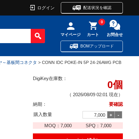
ログイン
配送状況を確認
0
マイページ
カート
お問合せ
BOMアップロード
イヤ～基板間コネクタ
> CONN IDC POKE-IN 5P 24-26AWG PCB
DigiKey在庫数：
0個
（
2026/08/09 02:01
現在）
納期：
要確認
購入数量
MOQ：
7,000
SPQ：
7,000