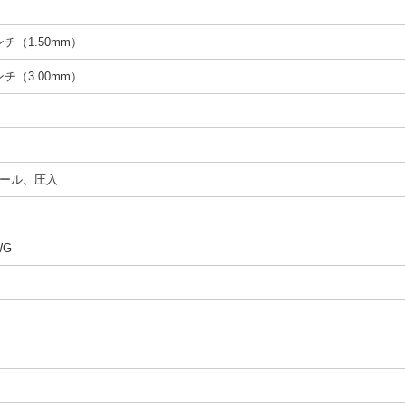
インチ（1.50mm）
インチ（3.00mm）
ール、圧入
WG