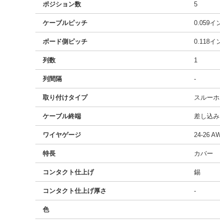
ポジション数
5
ケーブルピッチ
0.059
ボード側ピッチ
0.118
列数
1
列間隔
-
取り付けタイプ
スルーホ
ケーブル終端
差し込み
ワイヤゲージ
24-26 A
特長
カバー
コンタクト仕上げ
錫
コンタクト仕上げ厚さ
-
色