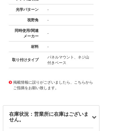
光学パターン
-
視野角
-
同時使用/関連
-
メーカー
材料
-
パネルマウント、ネジ山
取り付けタイプ
付きベース
10094122
!041! 0520993
掲載情報に誤りがございましたら、こちらから
ご指摘をお願い致します。
在庫状況：営業所に在庫はございま
せん。