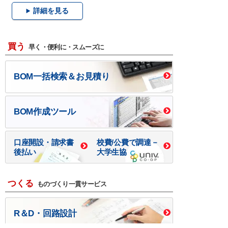
詳細を見る
買う
早く・便利に・スムーズに
BOM一括検索＆お見積り
BOM作成ツール
口座開設・請求書
校費/公費で調達－
後払い
大学生協
つくる
ものづくり一貫サービス
R＆D・回路設計