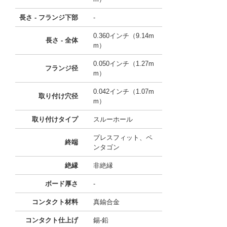
長さ - フランジ下部
-
0.360インチ（9.14m
長さ - 全体
m）
0.050インチ（1.27m
フランジ径
m）
0.042インチ（1.07m
取り付け穴径
m）
取り付けタイプ
スルーホール
プレスフィット、ペ
終端
ンタゴン
絶縁
非絶縁
ボード厚さ
-
コンタクト材料
真鍮合金
コンタクト仕上げ
錫-鉛