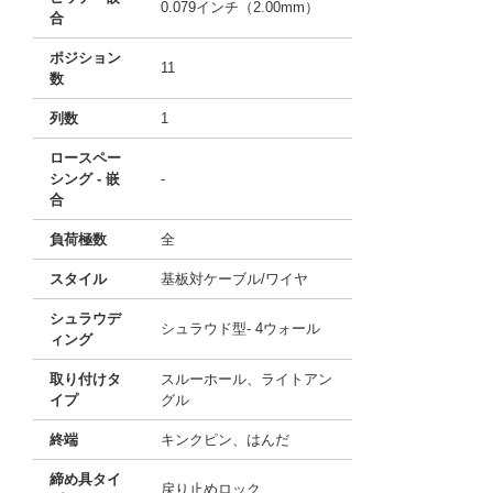
0.079インチ（2.00mm）
合
ポジション
11
数
列数
1
ロースペー
シング - 嵌
-
合
負荷極数
全
スタイル
基板対ケーブル/ワイヤ
シュラウデ
シュラウド型- 4ウォール
ィング
取り付けタ
スルーホール、ライトアン
イプ
グル
終端
キンクピン、はんだ
締め具タイ
戻り止めロック