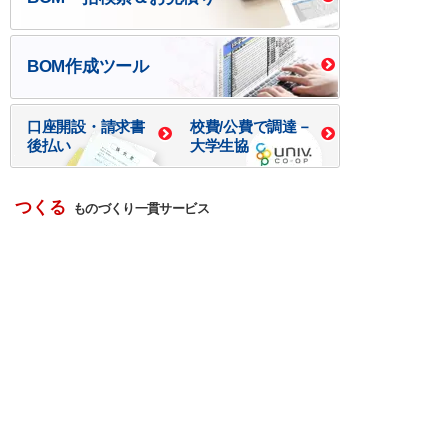
BOM作成ツール
口座開設・請求書
校費/公費で調達－
後払い
大学生協
つくる
ものづくり一貫サービス
R＆D・回路設計
基板設計・製造・実装
ケース・ハーネス加工