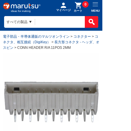
0
マイページ
MENU
カート
電子部品・半導体通販のマルツオンライン
>
コネクター
>
コ
ネクタ、相互接続（DigiKey）
>
長方形コネクタ - ヘッダ、オ
スピン
> CONN HEADER R/A 11POS 2MM