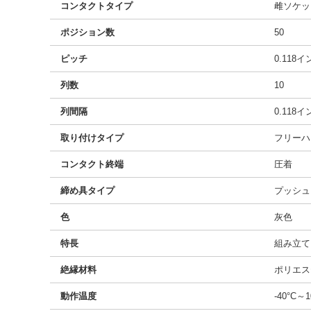
コンタクトタイプ
雌ソケッ
ポジション数
50
ピッチ
0.118
列数
10
列間隔
0.118
取り付けタイプ
フリーハ
コンタクト終端
圧着
締め具タイプ
プッシュ
色
灰色
特長
組み立て
絶縁材料
ポリエス
動作温度
-40°C～1