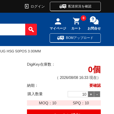
ログイン
配送状況を確認
0
マイページ
カート
お問合せ
BOMアップロード
UG HSG 50POS 3.00MM
DigiKey在庫数：
0個
（
2026/08/08 16:33
現在）
納期：
要確認
購入数量
MOQ：
10
SPQ：
10