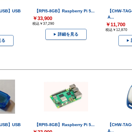
-USB】USB
【RPI5-8GB】Raspberry Pi 5...
【CHW-TAG4
A...
￥33,900
税込￥37,290
￥11,700
税込￥12,870
詳細を見る
見る
-USB】USB
【RPI5-8GB】Raspberry Pi 5...
【CHW-TAG4
A...