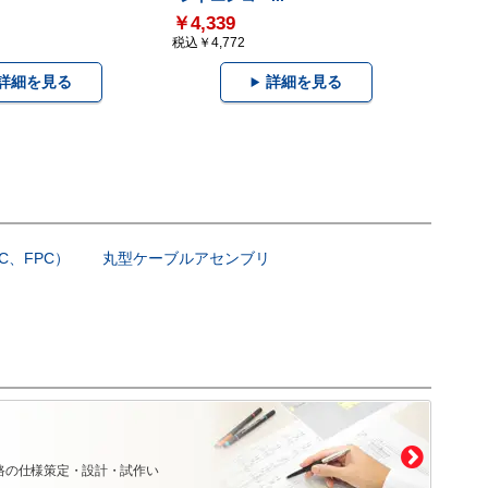
￥4,339
税込￥4,772
詳細を見る
詳細を見る
C、FPC）
丸型ケーブルアセンブリ
路の仕様策定・設計・試作い