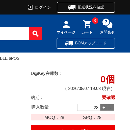
ログイン
配送状況を確認
0
マイページ
カート
お問合せ
BOMアップロード
ABLE 6POS
DigiKey在庫数：
0個
（
2026/08/07 19:03
現在）
納期：
要確認
購入数量
MOQ：
28
SPQ：
28