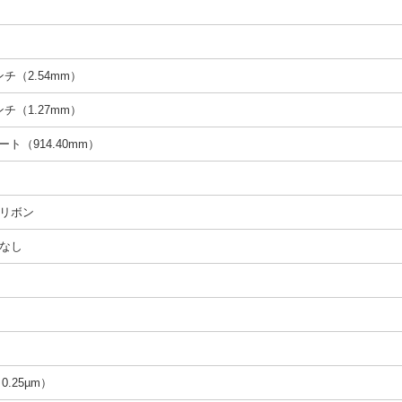
インチ（2.54mm）
インチ（1.27mm）
ィート（914.40mm）
リボン
なし
（0.25µm）