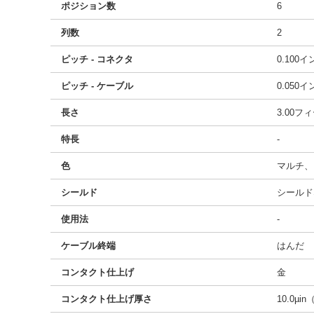
ポジション数
6
列数
2
ピッチ - コネクタ
0.100
ピッチ - ケーブル
0.050
長さ
3.00フ
特長
-
色
マルチ、
シールド
シールド
使用法
-
ケーブル終端
はんだ
コンタクト仕上げ
金
コンタクト仕上げ厚さ
10.0µin