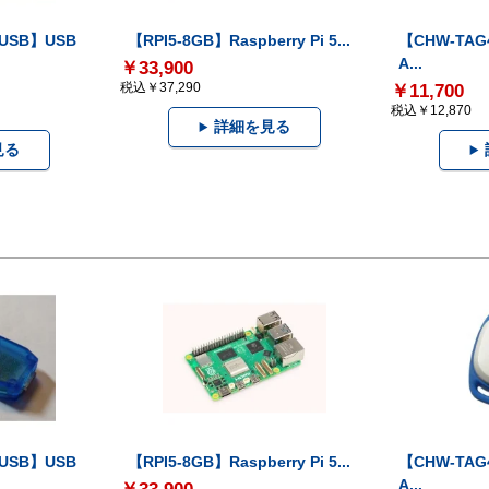
-USB】USB
【RPI5-8GB】Raspberry Pi 5...
【CHW-TAG4
A...
￥33,900
税込￥37,290
￥11,700
税込￥12,870
詳細を見る
見る
-USB】USB
【RPI5-8GB】Raspberry Pi 5...
【CHW-TAG4
A...