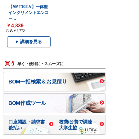
【AMT102-V】一体型
インクリメントエンコ
ー...
￥4,339
税込￥4,772
詳細を見る
買う
早く・便利に・スムーズに
BOM一括検索＆お見積り
BOM作成ツール
口座開設・請求書
校費/公費で調達－
後払い
大学生協