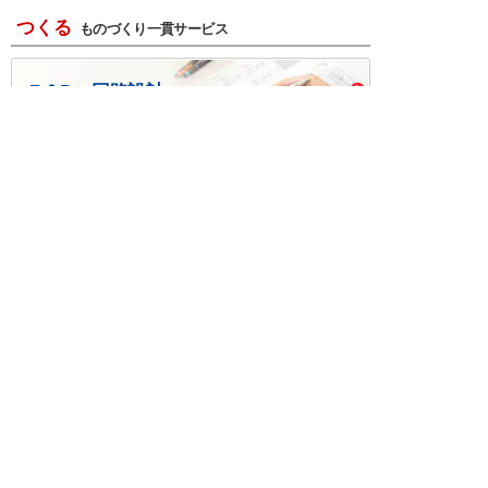
つくる
ものづくり一貫サービス
R＆D・回路設計
基板設計・製造・実装
ケース・ハーネス加工
※掲載されている価格には消費税、各種手数料が含まれ
ておりません。別途消費税およびお支払方法に応じた
手数料が必要になります。
※このホームページに掲載されている、記事・写真の一
部または全部をそのまま、または改変して利用・転
載・転用することを禁じます。
※商品によって販売価格が店頭価格と異なる場合がござ
います。