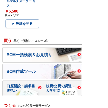
ルマルチメーター リ
ス...
￥5,500
税込￥6,050
詳細を見る
買う
早く・便利に・スムーズに
BOM一括検索＆お見積り
BOM作成ツール
口座開設・請求書
校費/公費で調達－
後払い
大学生協
つくる
ものづくり一貫サービス