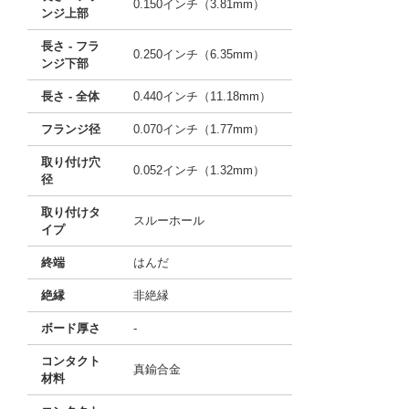
0.150インチ（3.81mm）
ンジ上部
長さ - フラ
0.250インチ（6.35mm）
ンジ下部
長さ - 全体
0.440インチ（11.18mm）
フランジ径
0.070インチ（1.77mm）
取り付け穴
0.052インチ（1.32mm）
径
取り付けタ
スルーホール
イプ
終端
はんだ
絶縁
非絶縁
ボード厚さ
-
コンタクト
真鍮合金
材料