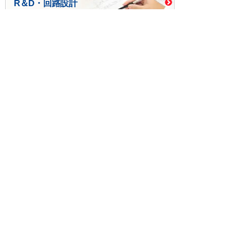
R＆D・回路設計
基板設計・製造・実装
ケース・ハーネス加工
※掲載されている価格には消費税、各種手数料が含まれ
ておりません。別途消費税およびお支払方法に応じた
手数料が必要になります。
※このホームページに掲載されている、記事・写真の一
部または全部をそのまま、または改変して利用・転
載・転用することを禁じます。
※商品によって販売価格が店頭価格と異なる場合がござ
います。
※弊社ではお客様が商品を選びやすくするためにデータ
シートの提供や技術情報、商品画像の表示を行ってい
ます。