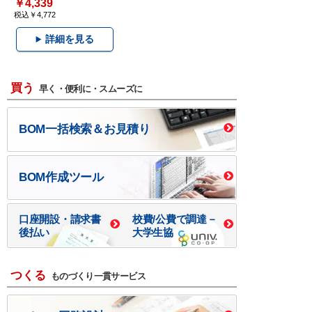
￥4,339
税込￥4,772
詳細を見る
買う
早く・便利に・スムーズに
BOM一括検索＆お見積り
BOM作成ツール
口座開設・請求書
校費/公費で調達－
後払い
大学生協
つくる
ものづくり一貫サービス