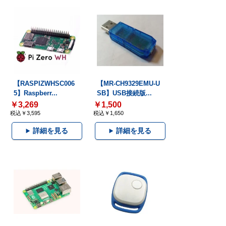
【RASPIZWHSC006
【MR-CH9329EMU-U
5】Raspberr...
SB】USB接続版...
￥3,269
￥1,500
税込￥3,595
税込￥1,650
詳細を見る
詳細を見る