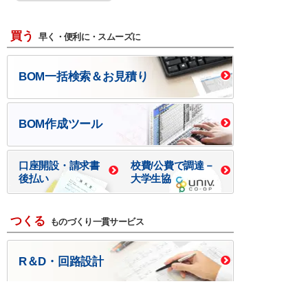
買う
早く・便利に・スムーズに
BOM一括検索＆お見積り
BOM作成ツール
口座開設・請求書
校費/公費で調達－
後払い
大学生協
つくる
ものづくり一貫サービス
R＆D・回路設計