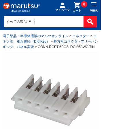
0
マイページ
MENU
カート
電子部品・半導体通販のマルツオンライン
>
コネクター
>
コ
ネクタ、相互接続（DigiKey）
>
長方形コネクタ - フリーハン
ギング、パネル実装
> CONN RCPT 6POS IDC 26AWG TIN