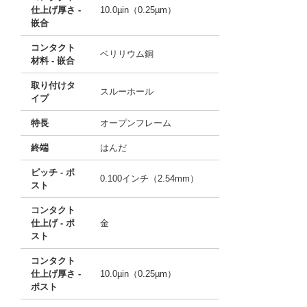
仕上げ厚さ -
10.0µin（0.25µm）
嵌合
コンタクト
ベリリウム銅
材料 - 嵌合
取り付けタ
スルーホール
イプ
特長
オープンフレーム
終端
はんだ
ピッチ - ポ
0.100インチ（2.54mm）
スト
コンタクト
仕上げ - ポ
金
スト
コンタクト
仕上げ厚さ -
10.0µin（0.25µm）
ポスト