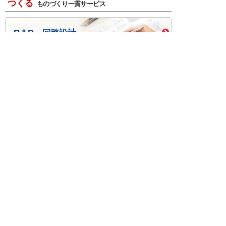
つくる
ものづくり一貫サービス
R＆D・回路設計
基板設計・製造・実装
ケース・ハーネス加工
※掲載されている価格には消費税、各種手数料が含まれ
ておりません。別途消費税およびお支払方法に応じた
手数料が必要になります。
※このホームページに掲載されている、記事・写真の一
部または全部をそのまま、または改変して利用・転
載・転用することを禁じます。
※商品によって販売価格が店頭価格と異なる場合がござ
います。