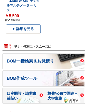
【DMM-W-K8】デジタ
ルマルチメーター リ
ス...
￥5,500
税込￥6,050
詳細を見る
買う
早く・便利に・スムーズに
BOM一括検索＆お見積り
BOM作成ツール
口座開設・請求書
校費/公費で調達－
後払い
大学生協