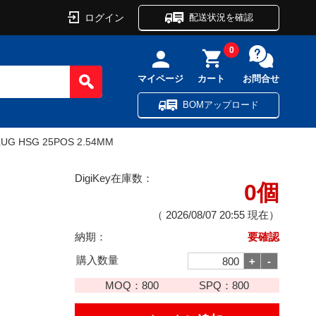
ログイン
配送状況を確認
0
マイページ
カート
お問合せ
BOMアップロード
UG HSG 25POS 2.54MM
DigiKey在庫数：
0個
（
2026/08/07 20:55
現在）
納期：
要確認
購入数量
MOQ：
800
SPQ：
800