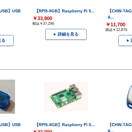
-USB】USB
【RPI5-8GB】Raspberry Pi 5...
【CHW-TAG4
A...
￥33,900
税込￥37,290
￥11,700
税込￥12,870
詳細を見る
見る
-USB】USB
【RPI5-8GB】Raspberry Pi 5...
【CHW-TAG4
A...