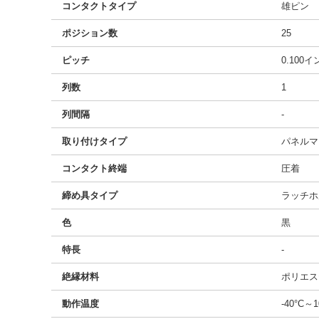
コンタクトタイプ
雄ピン
ポジション数
25
ピッチ
0.100
列数
1
列間隔
-
取り付けタイプ
パネルマ
コンタクト終端
圧着
締め具タイプ
ラッチホ
色
黒
特長
-
絶縁材料
ポリエス
動作温度
-40°C～1