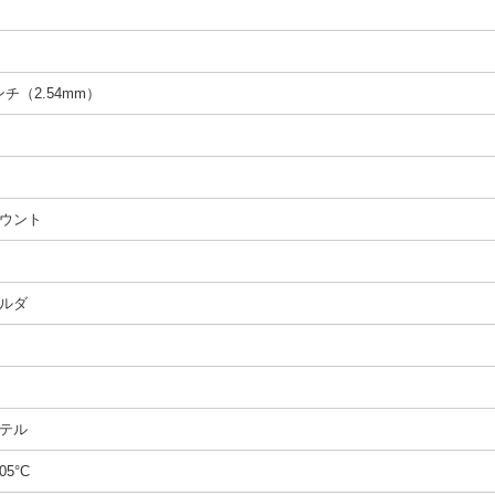
インチ（2.54mm）
ウント
ルダ
テル
05°C