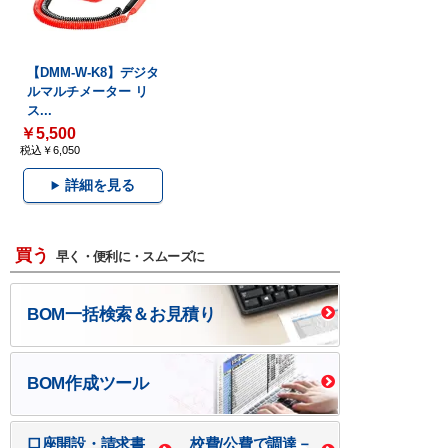
【DMM-W-K8】デジタ
ルマルチメーター リ
ス...
￥5,500
税込￥6,050
詳細を見る
買う
早く・便利に・スムーズに
BOM一括検索＆お見積り
BOM作成ツール
口座開設・請求書
校費/公費で調達－