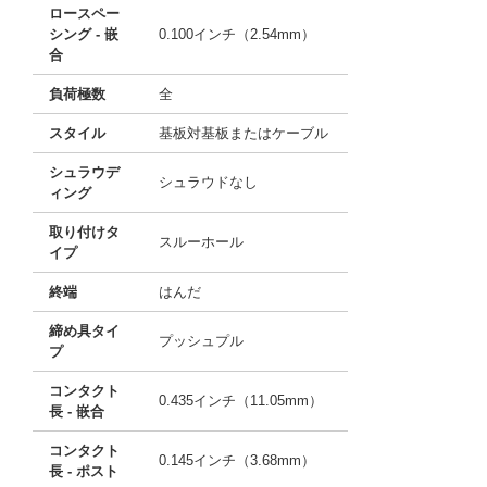
ロースペー
シング - 嵌
0.100インチ（2.54mm）
合
負荷極数
全
スタイル
基板対基板またはケーブル
シュラウデ
シュラウドなし
ィング
取り付けタ
スルーホール
イプ
終端
はんだ
締め具タイ
プッシュプル
プ
コンタクト
0.435インチ（11.05mm）
長 - 嵌合
コンタクト
0.145インチ（3.68mm）
長 - ポスト