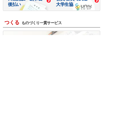
後払い
大学生協
つくる
ものづくり一貫サービス
R＆D・回路設計
基板設計・製造・実装
ケース・ハーネス加工
※掲載されている価格には消費税、各種手数料が含まれ
ておりません。別途消費税およびお支払方法に応じた
手数料が必要になります。
※このホームページに掲載されている、記事・写真の一
部または全部をそのまま、または改変して利用・転