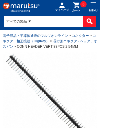
0
マイページ
MENU
カート
電子部品・半導体通販のマルツオンライン
>
コネクター
>
コ
ネクタ、相互接続（DigiKey）
>
長方形コネクタ - ヘッダ、オ
スピン
> CONN HEADER VERT 88POS 2.54MM