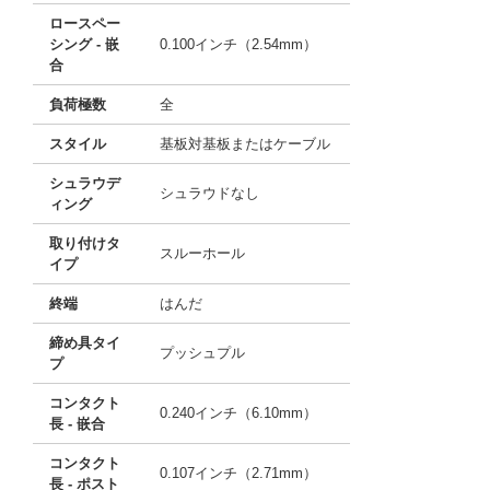
ロースペー
シング - 嵌
0.100インチ（2.54mm）
合
負荷極数
全
スタイル
基板対基板またはケーブル
シュラウデ
シュラウドなし
ィング
取り付けタ
スルーホール
イプ
終端
はんだ
締め具タイ
プッシュプル
プ
コンタクト
0.240インチ（6.10mm）
長 - 嵌合
コンタクト
0.107インチ（2.71mm）
長 - ポスト