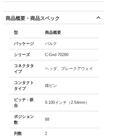
商品概要・商品スペック
型
商品概要
パッケージ
バルク
シリーズ
C-Grid 70280
コネクタタ
ヘッダ、ブレークアウェイ
イプ
コンタクト
雄ピン
タイプ
ピッチ - 嵌
0.100インチ（2.54mm）
合
ポジション
88
数
列数
2