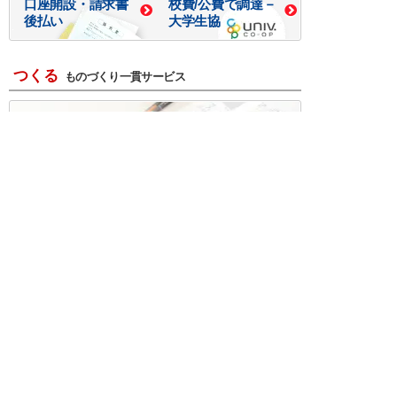
口座開設・請求書
校費/公費で調達－
後払い
大学生協
つくる
ものづくり一貫サービス
R＆D・回路設計
基板設計・製造・実装
ケース・ハーネス加工
※掲載されている価格には消費税、各種手数料が含まれ
ておりません。別途消費税およびお支払方法に応じた
手数料が必要になります。
※このホームページに掲載されている、記事・写真の一
部または全部をそのまま、または改変して利用・転