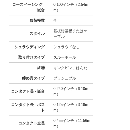
ロースペーシング -
0.100インチ（2.54m
嵌合
m）
負荷極数
全
基板対基板またはケ
スタイル
ーブル
シュラウディング
シュラウドなし
取り付けタイプ
スルーホール
終端
キンクピン、はんだ
締め具タイプ
プッシュプル
0.240インチ（6.10m
コンタクト長 - 嵌合
m）
コンタクト長 - ポス
0.125インチ（3.18m
ト
m）
0.455インチ（11.56m
コンタクト全長
m）