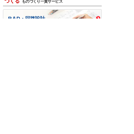
つくる
ものづくり一貫サービス
R＆D・回路設計
基板設計・製造・実装
ケース・ハーネス加工
※掲載されている価格には消費税、各種手数料が含まれ
ておりません。別途消費税およびお支払方法に応じた
手数料が必要になります。
※このホームページに掲載されている、記事・写真の一
部または全部をそのまま、または改変して利用・転
載・転用することを禁じます。
※商品によって販売価格が店頭価格と異なる場合がござ
います。