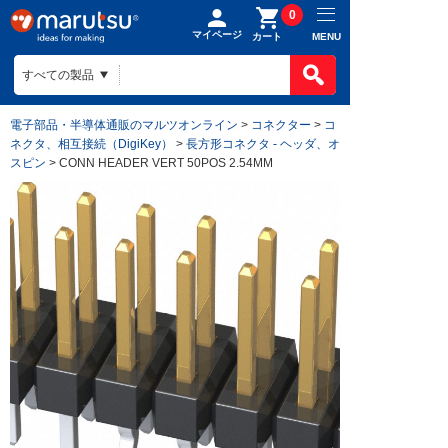
0
マイページ
MENU
カート
電子部品・半導体通販のマルツオンライン
>
コネクター
>
コ
ネクタ、相互接続（DigiKey）
>
長方形コネクタ - ヘッダ、オ
スピン
> CONN HEADER VERT 50POS 2.54MM