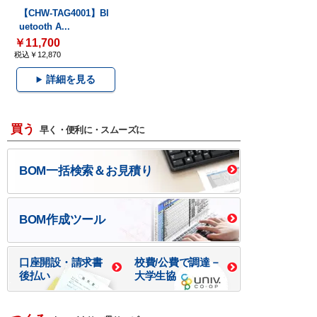
【CHW-TAG4001】Bl
uetooth A...
￥11,700
税込￥12,870
詳細を見る
買う
早く・便利に・スムーズに
BOM一括検索＆お見積り
BOM作成ツール
口座開設・請求書
校費/公費で調達－
後払い
大学生協