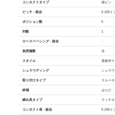
コンタクトタイプ
雄ピン
ピッチ - 嵌合
0.100
ポジション数
6
列数
1
ロースペーシング - 嵌合
-
負荷極数
全
スタイル
基板対ケ
シュラウディング
シュラウ
取り付けタイプ
スルーホ
終端
はんだ
締め具タイプ
ラッチホ
コンタクト長 - 嵌合
0.240