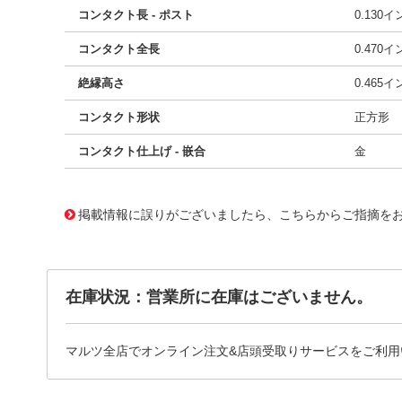
コンタクト長 - ポスト
0.130
コンタクト全長
0.470
絶縁高さ
0.465
コンタクト形状
正方形
コンタクト仕上げ - 嵌合
金
10117172 0000000201132025
!041! 0705430005
掲載情報に誤りがございましたら、こちらからご指摘を
在庫状況：営業所に在庫はございません。
マルツ全店でオンライン注文&店頭受取りサービスをご利用