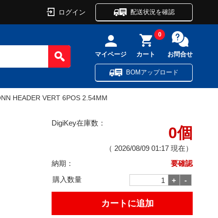
ログイン
配送状況を確認
0
マイページ
カート
お問合せ
BOMアップロード
NN HEADER VERT 6POS 2.54MM
DigiKey在庫数：
0個
（
2026/08/09 01:17
現在）
納期：
要確認
購入数量