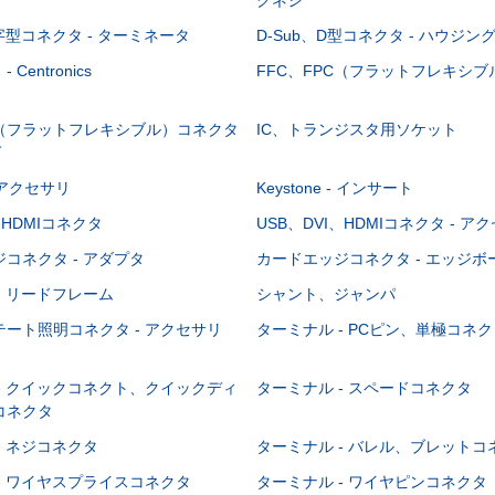
-字型コネクタ - ターミネータ
D-Sub、D型コネクタ - ハウジン
Centronics
FFC、FPC（フラットフレキシ
C（フラットフレキシブル）コネクタ
IC、トランジスタ用ソケット
グ
 - アクセサリ
Keystone - インサート
、HDMIコネクタ
USB、DVI、HDMIコネクタ - ア
コネクタ - アダプタ
カードエッジコネクタ - エッジ
- リードフレーム
シャント、ジャンパ
ート照明コネクタ - アクセサリ
ターミナル - PCピン、単極コネク
- クイックコネクト、クイックディ
ターミナル - スペードコネクタ
コネクタ
- ネジコネクタ
ターミナル - バレル、ブレットコ
- ワイヤスプライスコネクタ
ターミナル - ワイヤピンコネクタ