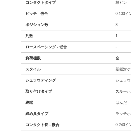
コンタクトタイプ
雄ピン
ピッチ - 嵌合
0.100
ポジション数
3
列数
1
ロースペーシング - 嵌合
-
負荷極数
全
スタイル
基板対ケ
シュラウディング
シュラウ
取り付けタイプ
スルーホ
終端
はんだ
締め具タイプ
ラッチホ
コンタクト長 - 嵌合
0.240