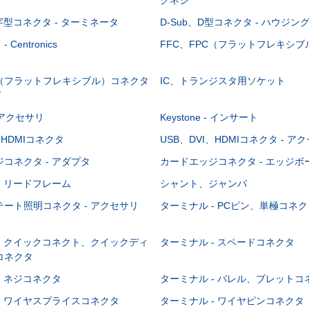
-字型コネクタ - ターミネータ
D-Sub、D型コネクタ - ハウジン
Centronics
FFC、FPC（フラットフレキシ
C（フラットフレキシブル）コネクタ
IC、トランジスタ用ソケット
グ
 - アクセサリ
Keystone - インサート
、HDMIコネクタ
USB、DVI、HDMIコネクタ - ア
コネクタ - アダプタ
カードエッジコネクタ - エッジ
- リードフレーム
シャント、ジャンパ
ート照明コネクタ - アクセサリ
ターミナル - PCピン、単極コネク
- クイックコネクト、クイックディ
ターミナル - スペードコネクタ
コネクタ
- ネジコネクタ
ターミナル - バレル、ブレットコ
- ワイヤスプライスコネクタ
ターミナル - ワイヤピンコネクタ