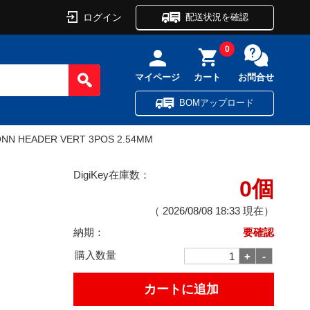
ログイン
配送状況を確認
0
マイページ
カート
お問合せ
BOMアップロード
NN HEADER VERT 3POS 2.54MM
DigiKey在庫数：
0個
（
2026/08/08 18:33
現在）
納期：
要確認
購入数量