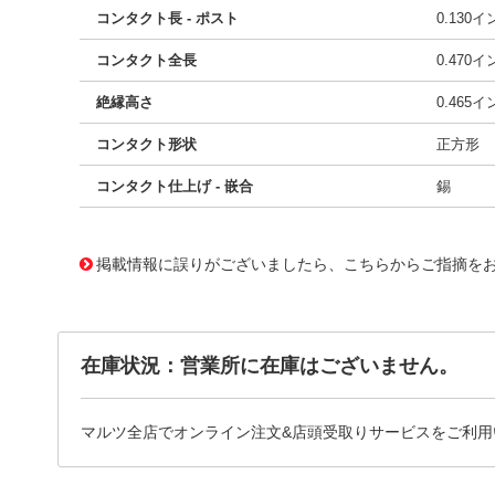
コンタクト長 - ポスト
0.130
コンタクト全長
0.470
絶縁高さ
0.465
コンタクト形状
正方形
コンタクト仕上げ - 嵌合
錫
10117189
!041! 0705430037
掲載情報に誤りがございましたら、こちらからご指摘を
在庫状況：営業所に在庫はございません。
マルツ全店でオンライン注文&店頭受取りサービスをご利用