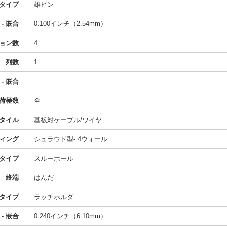
タイプ
雄ピン
- 嵌合
0.100インチ（2.54mm）
ョン数
4
列数
1
- 嵌合
-
荷極数
全
タイル
基板対ケーブル/ワイヤ
ィング
シュラウド型- 4ウォール
タイプ
スルーホール
終端
はんだ
タイプ
ラッチホルダ
- 嵌合
0.240インチ（6.10mm）