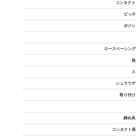
コンタクト
ピッチ 
ポジシ
ロースペーシング 
負
ス
シュラウデ
取り付け
締め具
コンタクト長 