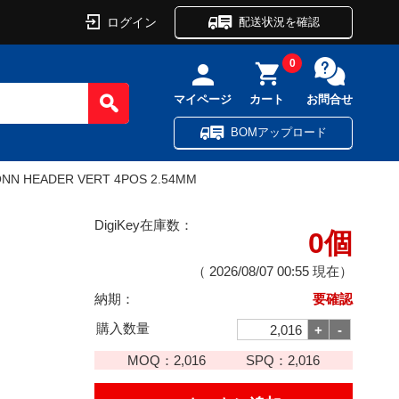
ログイン
配送状況を確認
0
マイページ
カート
お問合せ
BOMアップロード
NN HEADER VERT 4POS 2.54MM
DigiKey在庫数：
0個
（
2026/08/07 00:55
現在）
納期：
要確認
購入数量
MOQ：
2,016
SPQ：
2,016