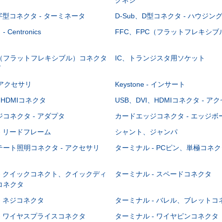
-字型コネクタ - ターミネータ
D-Sub、D型コネクタ - ハウジン
Centronics
FFC、FPC（フラットフレキシ
C（フラットフレキシブル）コネクタ
IC、トランジスタ用ソケット
グ
 - アクセサリ
Keystone - インサート
、HDMIコネクタ
USB、DVI、HDMIコネクタ - ア
コネクタ - アダプタ
カードエッジコネクタ - エッジ
- リードフレーム
シャント、ジャンパ
ート照明コネクタ - アクセサリ
ターミナル - PCピン、単極コネク
- クイックコネクト、クイックディ
ターミナル - スペードコネクタ
コネクタ
- ネジコネクタ
ターミナル - バレル、ブレットコ
- ワイヤスプライスコネクタ
ターミナル - ワイヤピンコネクタ