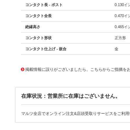
コンタクト長 - ポスト
0.130
コンタクト全長
0.470
絶縁高さ
0.465
コンタクト形状
正方形
コンタクト仕上げ - 嵌合
金
10117281
!041! 0705450040
掲載情報に誤りがございましたら、こちらからご指摘を
在庫状況：営業所に在庫はございません。
マルツ全店でオンライン注文&店頭受取りサービスをご利用