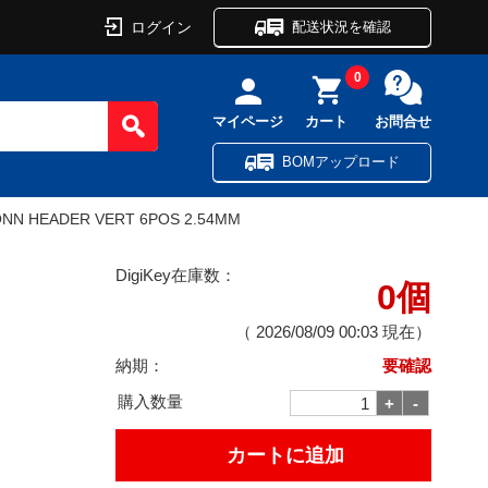
ログイン
配送状況を確認
0
マイページ
カート
お問合せ
BOMアップロード
NN HEADER VERT 6POS 2.54MM
DigiKey在庫数：
0個
（
2026/08/09 00:03
現在）
納期：
要確認
購入数量