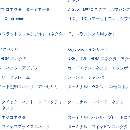
-字型コネクタ - ターミネータ
D-Sub、D型コネクタ - ハウジン
Centronics
FFC、FPC（フラットフレキシ
C（フラットフレキシブル）コネクタ
IC、トランジスタ用ソケット
グ
 - アクセサリ
Keystone - インサート
、HDMIコネクタ
USB、DVI、HDMIコネクタ - ア
コネクタ - アダプタ
カードエッジコネクタ - エッジ
- リードフレーム
シャント、ジャンパ
ート照明コネクタ - アクセサリ
ターミナル - PCピン、単極コネク
- クイックコネクト、クイックディ
ターミナル - スペードコネクタ
コネクタ
- ネジコネクタ
ターミナル - バレル、ブレットコ
- ワイヤスプライスコネクタ
ターミナル - ワイヤピンコネクタ