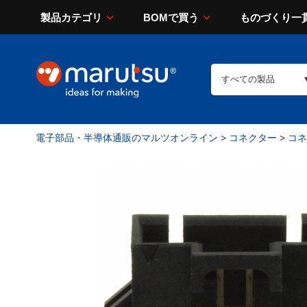
製品カテゴリ
BOMで買う
ものづくり一
電子部品・半導体通販のマルツオンライン
>
コネクター
>
コネ