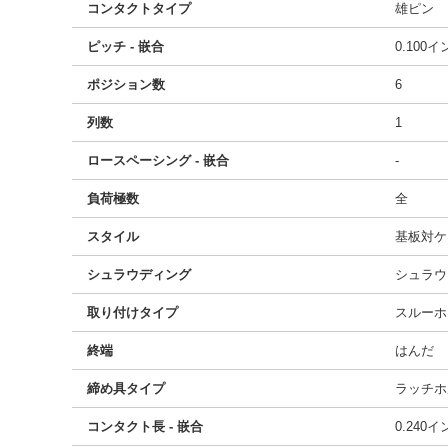
コンタクトタイプ
雄ピン
ピッチ - 嵌合
0.100
ポジション数
6
列数
1
ロースペーシング - 嵌合
-
負荷極数
全
スタイル
基板対ケ
シュラウディング
シュラウ
取り付けタイプ
スルーホ
終端
はんだ
締め具タイプ
ラッチホ
コンタクト長 - 嵌合
0.240