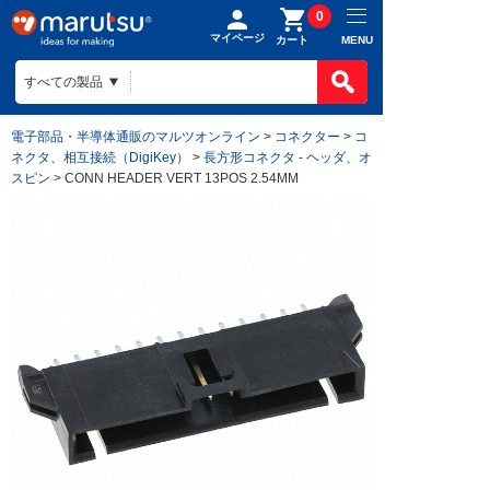
0
マイページ
MENU
カート
電子部品・半導体通販のマルツオンライン
>
コネクター
>
コ
ネクタ、相互接続（DigiKey）
>
長方形コネクタ - ヘッダ、オ
スピン
> CONN HEADER VERT 13POS 2.54MM