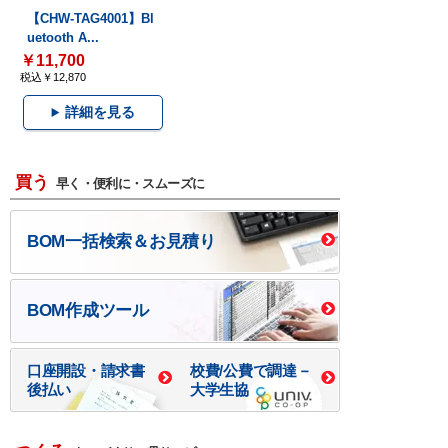
【CHW-TAG4001】Bl
uetooth A...
￥11,700
税込￥12,870
詳細を見る
買う
早く・便利に・スムーズに
BOM一括検索＆お見積り
BOM作成ツール
口座開設・請求書
校費/公費で調達－
後払い
大学生協