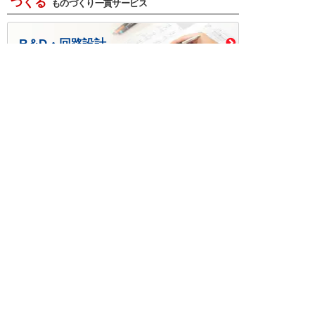
つくる
ものづくり一貫サービス
R＆D・回路設計
基板設計・製造・実装
ケース・ハーネス加工
※掲載されている価格には消費税、各種手数料が含まれ
ておりません。別途消費税およびお支払方法に応じた
手数料が必要になります。
※このホームページに掲載されている、記事・写真の一
部または全部をそのまま、または改変して利用・転
載・転用することを禁じます。
※商品によって販売価格が店頭価格と異なる場合がござ
います。