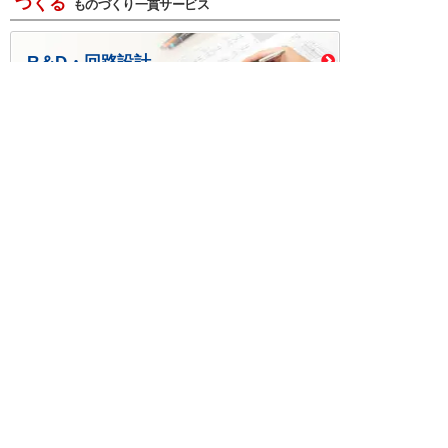
つくる
ものづくり一貫サービス
R＆D・回路設計
基板設計・製造・実装
ケース・ハーネス加工
※掲載されている価格には消費税、各種手数料が含まれ
ておりません。別途消費税およびお支払方法に応じた
手数料が必要になります。
※このホームページに掲載されている、記事・写真の一
部または全部をそのまま、または改変して利用・転
載・転用することを禁じます。
※商品によって販売価格が店頭価格と異なる場合がござ
います。