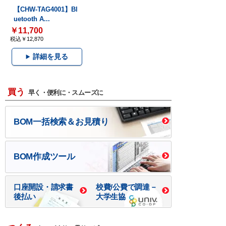
【CHW-TAG4001】Bl
uetooth A...
￥11,700
税込￥12,870
詳細を見る
買う
早く・便利に・スムーズに
BOM一括検索＆お見積り
BOM作成ツール
口座開設・請求書
校費/公費で調達－
後払い
大学生協