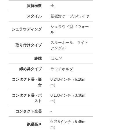
負荷極数
全
スタイル
基板対ケーブル/ワイヤ
シュラウド型- 4ウォー
シュラウディング
ル
スルーホール、ライト
取り付けタイプ
アングル
終端
はんだ
締め具タイプ
ラッチホルダ
コンタクト長 - 嵌
0.240インチ（6.10m
合
m）
コンタクト長 - ポ
0.130インチ（3.30m
スト
m）
コンタクト全長
-
0.215インチ（5.45m
絶縁高さ
m）