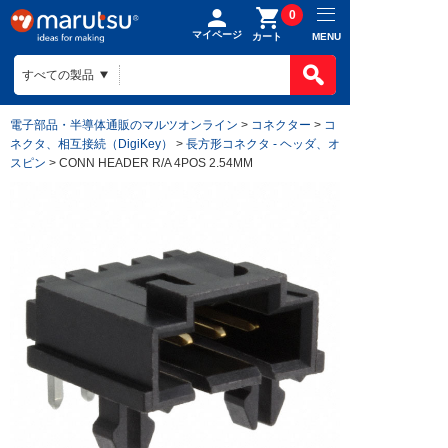
0
マイページ
MENU
カート
電子部品・半導体通販のマルツオンライン
>
コネクター
>
コ
ネクタ、相互接続（DigiKey）
>
長方形コネクタ - ヘッダ、オ
スピン
> CONN HEADER R/A 4POS 2.54MM