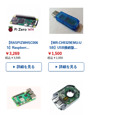
【RASPIZWHSC006
【MR-CH9329EMU-U
5】Raspberr...
SB】USB接続版...
￥3,269
￥1,500
税込￥3,595
税込￥1,650
詳細を見る
詳細を見る