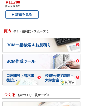
￥11,700
税込￥12,870
詳細を見る
買う
早く・便利に・スムーズに
BOM一括検索＆お見積り
BOM作成ツール
口座開設・請求書
校費/公費で調達－
後払い
大学生協
つくる
ものづくり一貫サービス