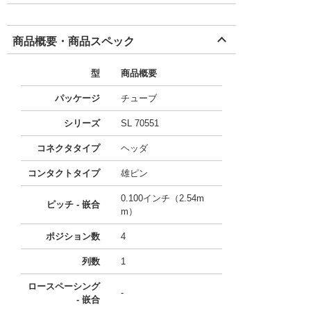
商品概要・商品スペック
型
商品概要
パッケージ
チューブ
シリーズ
SL 70551
コネクタタイプ
ヘッダ
コンタクトタイプ
雄ピン
0.100インチ（2.54m
ピッチ - 嵌合
m）
ポジション数
4
列数
1
ロースペーシング
-
- 嵌合