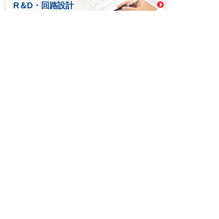
R＆D・回路設計
基板設計・製造・実装
ケース・ハーネス加工
※掲載されている価格には消費税、各種手数料が含まれ
ておりません。別途消費税およびお支払方法に応じた
手数料が必要になります。
※このホームページに掲載されている、記事・写真の一
部または全部をそのまま、または改変して利用・転
載・転用することを禁じます。
※商品によって販売価格が店頭価格と異なる場合がござ
います。
※弊社ではお客様が商品を選びやすくするためにデータ
シートの提供や技術情報、商品画像の表示を行ってい
ます。