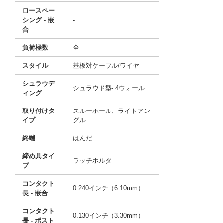
ロースペー
シング - 嵌
-
合
負荷極数
全
スタイル
基板対ケーブル/ワイヤ
シュラウデ
シュラウド型- 4ウォール
ィング
取り付けタ
スルーホール、ライトアン
イプ
グル
終端
はんだ
締め具タイ
ラッチホルダ
プ
コンタクト
0.240インチ（6.10mm）
長 - 嵌合
コンタクト
0.130インチ（3.30mm）
長 - ポスト