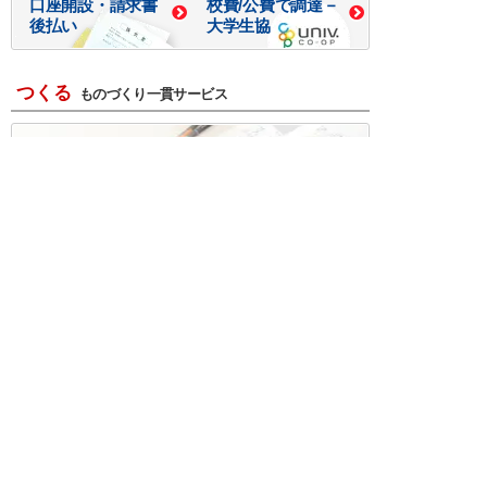
口座開設・請求書
校費/公費で調達－
後払い
大学生協
つくる
ものづくり一貫サービス
R＆D・回路設計
基板設計・製造・実装
ケース・ハーネス加工
※掲載されている価格には消費税、各種手数料が含まれ
ておりません。別途消費税およびお支払方法に応じた
手数料が必要になります。
※このホームページに掲載されている、記事・写真の一
部または全部をそのまま、または改変して利用・転