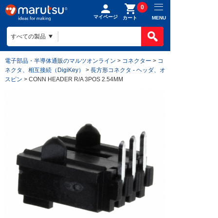
0
マイページ
MENU
カート
電子部品・半導体通販のマルツオンライン
>
コネクター
>
コ
ネクタ、相互接続（DigiKey）
>
長方形コネクタ - ヘッダ、オ
スピン
> CONN HEADER R/A 3POS 2.54MM