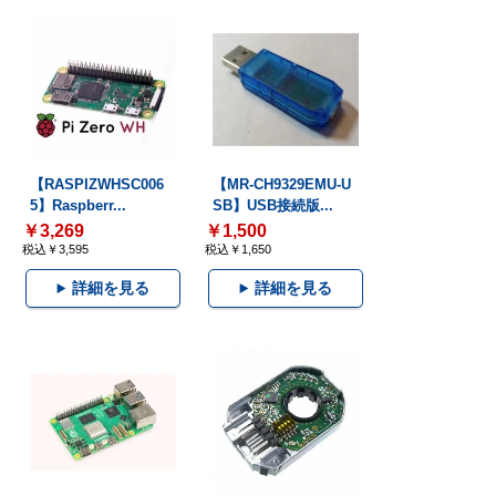
【RASPIZWHSC006
【MR-CH9329EMU-U
5】Raspberr...
SB】USB接続版...
￥3,269
￥1,500
税込￥3,595
税込￥1,650
詳細を見る
詳細を見る