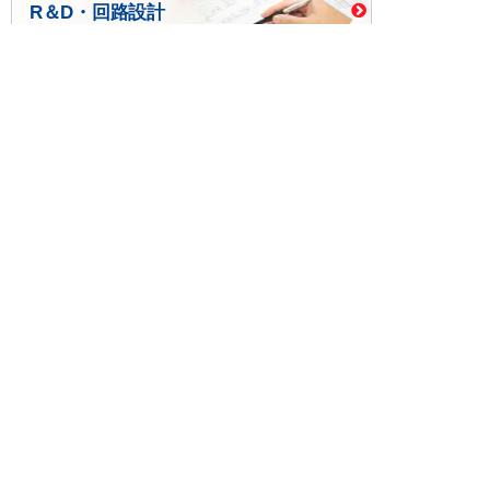
R＆D・回路設計
基板設計・製造・実装
ケース・ハーネス加工
※掲載されている価格には消費税、各種手数料が含まれ
ておりません。別途消費税およびお支払方法に応じた
手数料が必要になります。
※このホームページに掲載されている、記事・写真の一
部または全部をそのまま、または改変して利用・転
載・転用することを禁じます。
※商品によって販売価格が店頭価格と異なる場合がござ
います。
※弊社ではお客様が商品を選びやすくするためにデータ
シートの提供や技術情報、商品画像の表示を行ってい
ます。