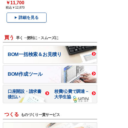
￥11,700
税込￥12,870
詳細を見る
買う
早く・便利に・スムーズに
BOM一括検索＆お見積り
BOM作成ツール
口座開設・請求書
校費/公費で調達－
後払い
大学生協
つくる
ものづくり一貫サービス