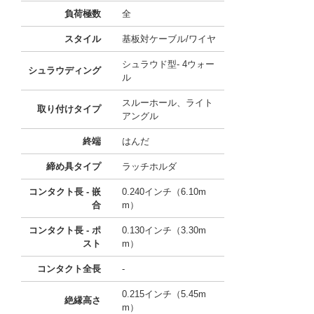
負荷極数
全
スタイル
基板対ケーブル/ワイヤ
シュラウド型- 4ウォー
シュラウディング
ル
スルーホール、ライト
取り付けタイプ
アングル
終端
はんだ
締め具タイプ
ラッチホルダ
コンタクト長 - 嵌
0.240インチ（6.10m
合
m）
コンタクト長 - ポ
0.130インチ（3.30m
スト
m）
コンタクト全長
-
0.215インチ（5.45m
絶縁高さ
m）