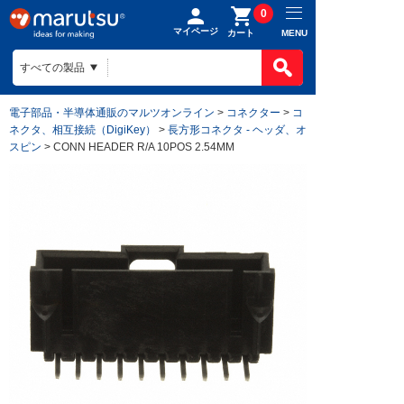
0
マイページ
MENU
カート
電子部品・半導体通販のマルツオンライン
>
コネクター
>
コ
ネクタ、相互接続（DigiKey）
>
長方形コネクタ - ヘッダ、オ
スピン
> CONN HEADER R/A 10POS 2.54MM