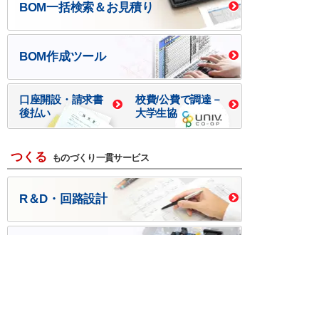
BOM一括検索＆お見積り
BOM作成ツール
口座開設・請求書
校費/公費で調達－
後払い
大学生協
つくる
ものづくり一貫サービス
R＆D・回路設計
基板設計・製造・実装
ケース・ハーネス加工