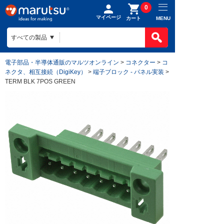
0
マイページ
MENU
カート
電子部品・半導体通販のマルツオンライン
>
コネクター
>
コ
ネクタ、相互接続（DigiKey）
>
端子ブロック - パネル実装
>
TERM BLK 7POS GREEN