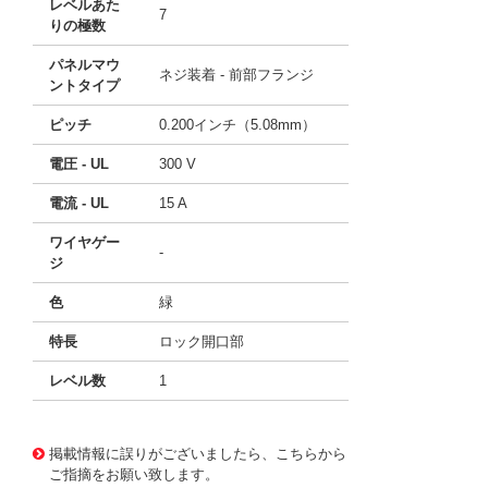
レベルあた
7
りの極数
パネルマウ
ネジ装着 - 前部フランジ
ントタイプ
ピッチ
0.200インチ（5.08mm）
電圧 - UL
300 V
電流 - UL
15 A
ワイヤゲー
-
ジ
色
緑
特長
ロック開口部
レベル数
1
10117673 0000000201562011
!041! 0707293
掲載情報に誤りがございましたら、こちらから
ご指摘をお願い致します。