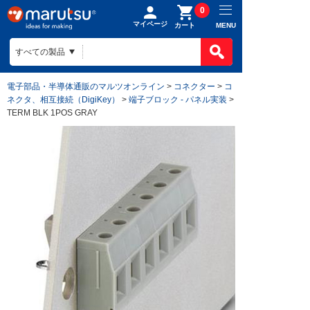
0
マイページ
MENU
カート
電子部品・半導体通販のマルツオンライン
>
コネクター
>
コ
ネクタ、相互接続（DigiKey）
>
端子ブロック - パネル実装
>
TERM BLK 1POS GRAY