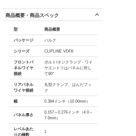
商品概要・商品スペック
型
商品概要
パッケージ
バルク
シリーズ
CLIPLINE VDFK
フロントパ
ボルト/ネジクランプ - ワイ
ネルワイヤ
ヤエントリはパネルに対し
接続
て90°
リアパネル
丸型クランプ、はんだフッ
ワイヤ接続
ク
幅
0.394インチ（10.00mm）
0.157～0.276インチ（4.0～
パネル厚さ
7.0mm）
レベルあた
1
りの極数