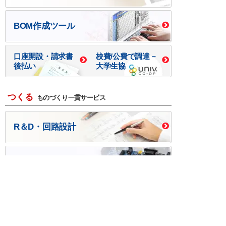
BOM作成ツール
口座開設・請求書
校費/公費で調達－
後払い
大学生協
つくる
ものづくり一貫サービス
R＆D・回路設計
基板設計・製造・実装
ケース・ハーネス加工