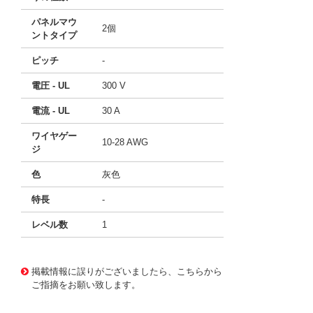
パネルマウ
2個
ントタイプ
ピッチ
-
電圧 - UL
300 V
電流 - UL
30 A
ワイヤゲー
10-28 AWG
ジ
色
灰色
特長
-
レベル数
1
10117756
!041! 0709220
掲載情報に誤りがございましたら、こちらから
ご指摘をお願い致します。