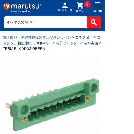
0
マイページ
MENU
カート
電子部品・半導体通販のマルツオンライン
>
コネクター
>
コ
ネクタ、相互接続（DigiKey）
>
端子ブロック - パネル実装
>
TERM BLK 9POS GREEN