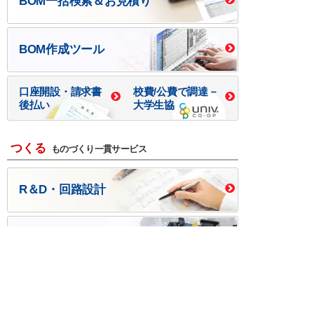
BOM一括検索＆お見積り
BOM作成ツール
口座開設・請求書
校費/公費で調達－
後払い
大学生協
つくる
ものづくり一貫サービス
R＆D・回路設計
基板設計・製造・実装
ケース・ハーネス加工