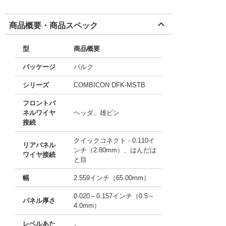
商品概要・商品スペック
型
商品概要
パッケージ
バルク
シリーズ
COMBICON DFK-MSTB
フロントパ
ネルワイヤ
ヘッダ、雄ピン
接続
クイックコネクト - 0.110イ
リアパネル
ンチ（2.80mm）、はんだは
ワイヤ接続
と目
幅
2.559インチ（65.00mm）
0.020～0.157インチ（0.5～
パネル厚さ
4.0mm）
レベルあた