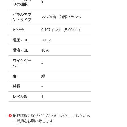
9
りの極数
パネルマウ
ネジ装着 - 前部フランジ
ントタイプ
ピッチ
0.197インチ（5.00mm）
電圧 - UL
300 V
電流 - UL
10 A
ワイヤゲー
-
ジ
色
緑
特長
-
レベル数
1
10117847
!041! 0710099
掲載情報に誤りがございましたら、こちらから
ご指摘をお願い致します。