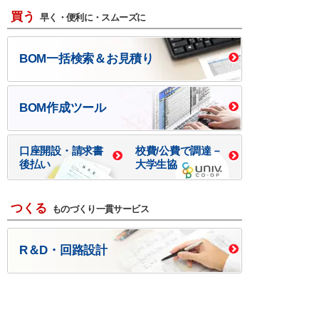
買う
早く・便利に・スムーズに
BOM一括検索＆お見積り
BOM作成ツール
口座開設・請求書
校費/公費で調達－
後払い
大学生協
つくる
ものづくり一貫サービス
R＆D・回路設計
基板設計・製造・実装