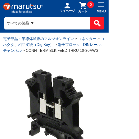
0
マイページ
MENU
カート
電子部品・半導体通販のマルツオンライン
>
コネクター
>
コ
ネクタ、相互接続（DigiKey）
>
端子ブロック - DINレール、
チャンネル
> CONN TERM BLK FEED THRU 10-30AWG