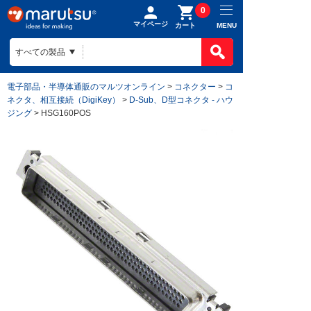
0
マイページ
MENU
カート
電子部品・半導体通販のマルツオンライン
>
コネクター
>
コ
ネクタ、相互接続（DigiKey）
>
D-Sub、D型コネクタ - ハウ
ジング
> HSG160POS