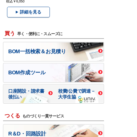
税込￥6,050
詳細を見る
買う
早く・便利に・スムーズに
BOM一括検索＆お見積り
BOM作成ツール
口座開設・請求書
校費/公費で調達－
後払い
大学生協
つくる
ものづくり一貫サービス
R＆D・回路設計