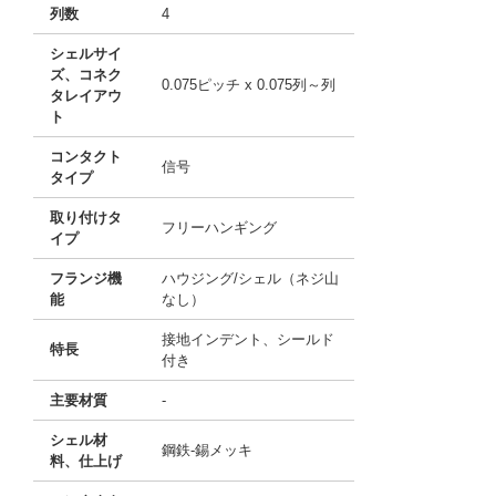
列数
4
シェルサイ
ズ、コネク
0.075ピッチ x 0.075列～列
タレイアウ
ト
コンタクト
信号
タイプ
取り付けタ
フリーハンギング
イプ
フランジ機
ハウジング/シェル（ネジ山
能
なし）
接地インデント、シールド
特長
付き
主要材質
-
シェル材
鋼鉄-錫メッキ
料、仕上げ