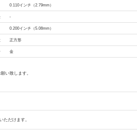
ト
0.110インチ（2.79mm）
長
-
さ
0.200インチ（5.08mm）
状
正方形
合
金
お願い致します。
いただけます。