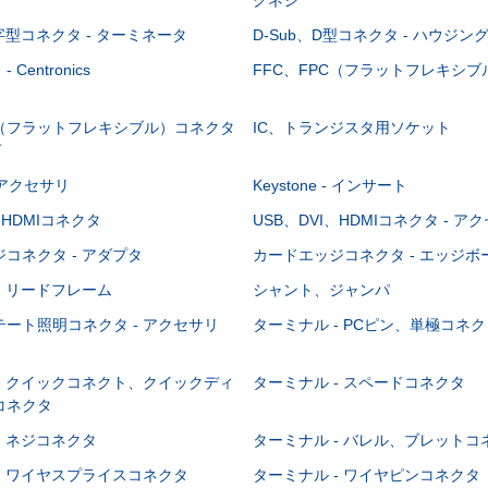
-字型コネクタ - ターミネータ
D-Sub、D型コネクタ - ハウジン
Centronics
FFC、FPC（フラットフレキシ
C（フラットフレキシブル）コネクタ
IC、トランジスタ用ソケット
グ
 - アクセサリ
Keystone - インサート
、HDMIコネクタ
USB、DVI、HDMIコネクタ - ア
コネクタ - アダプタ
カードエッジコネクタ - エッジ
- リードフレーム
シャント、ジャンパ
ート照明コネクタ - アクセサリ
ターミナル - PCピン、単極コネク
- クイックコネクト、クイックディ
ターミナル - スペードコネクタ
コネクタ
- ネジコネクタ
ターミナル - バレル、ブレットコ
- ワイヤスプライスコネクタ
ターミナル - ワイヤピンコネクタ