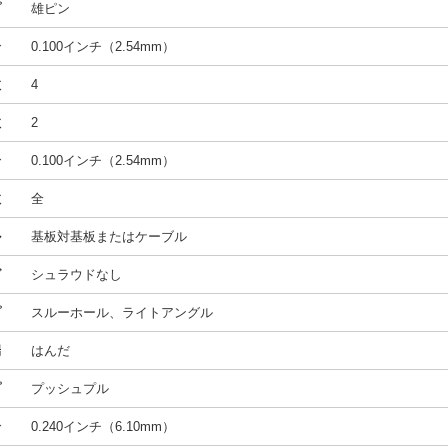
プ
雄ピン
合
0.100インチ（2.54mm）
数
4
数
2
合
0.100インチ（2.54mm）
数
全
ル
基板対基板またはケーブル
グ
シュラウドなし
プ
スルーホール、ライトアングル
端
はんだ
プ
プッシュプル
合
0.240インチ（6.10mm）