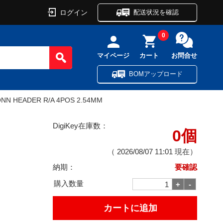
ログイン
配送状況を確認
0
マイページ
カート
お問合せ
BOMアップロード
NN HEADER R/A 4POS 2.54MM
DigiKey在庫数：
0個
（
2026/08/07 11:01
現在）
納期：
要確認
購入数量