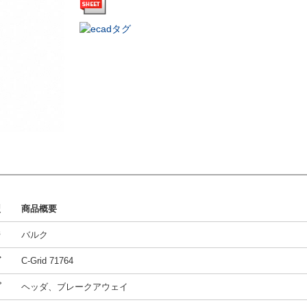
型
商品概要
ジ
バルク
ズ
C-Grid 71764
プ
ヘッダ、ブレークアウェイ