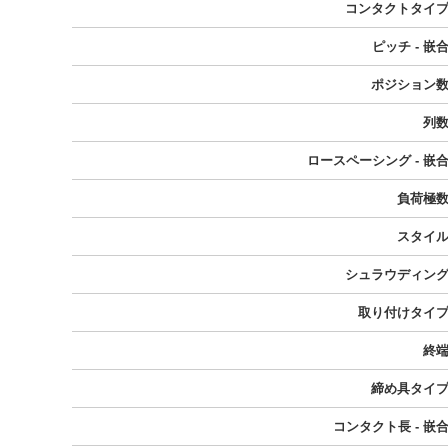
コンタクトタイ
ピッチ - 嵌
ポジション
列
ロースペーシング - 嵌
負荷極
スタイ
シュラウディン
取り付けタイ
終
締め具タイ
コンタクト長 - 嵌