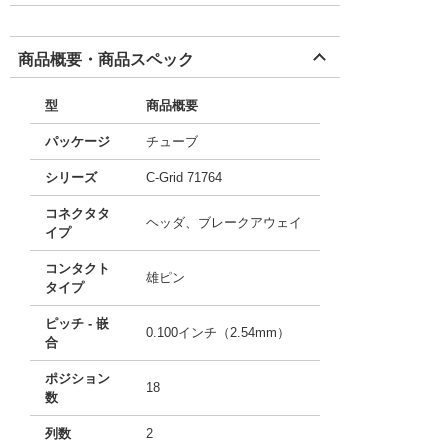
商品概要・商品スペック
型
商品概要
パッケージ
チューブ
シリーズ
C-Grid 71764
コネクタタ
ヘッダ、ブレークアウェイ
イプ
コンタクト
雄ピン
タイプ
ピッチ - 嵌
0.100インチ（2.54mm）
合
ポジション
18
数
列数
2