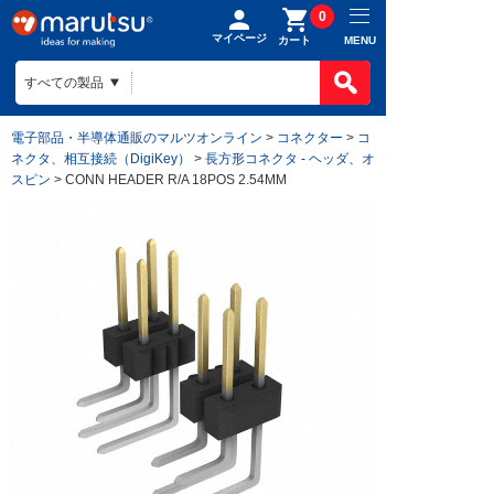
0
マイページ
MENU
カート
電子部品・半導体通販のマルツオンライン
>
コネクター
>
コ
ネクタ、相互接続（DigiKey）
>
長方形コネクタ - ヘッダ、オ
スピン
> CONN HEADER R/A 18POS 2.54MM