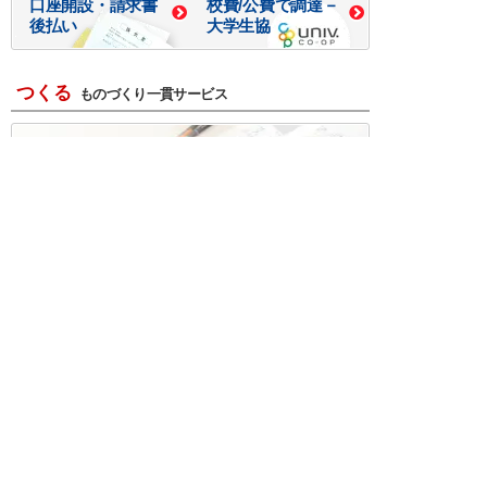
口座開設・請求書
校費/公費で調達－
後払い
大学生協
つくる
ものづくり一貫サービス
R＆D・回路設計
基板設計・製造・実装
ケース・ハーネス加工
※掲載されている価格には消費税、各種手数料が含まれ
ておりません。別途消費税およびお支払方法に応じた
手数料が必要になります。
※このホームページに掲載されている、記事・写真の一
部または全部をそのまま、または改変して利用・転