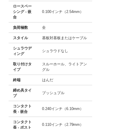
ロースペー
シング - 嵌
0.100インチ（2.54mm）
合
負荷極数
全
スタイル
基板対基板またはケーブル
シュラウデ
シュラウドなし
ィング
取り付けタ
スルーホール、ライトアン
イプ
グル
終端
はんだ
締め具タイ
プッシュプル
プ
コンタクト
0.240インチ（6.10mm）
長 - 嵌合
コンタクト
0.110インチ（2.79mm）
長 - ポスト