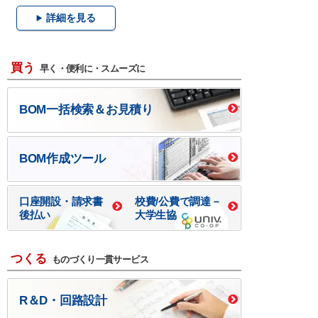
詳細を見る
買う
早く・便利に・スムーズに
BOM一括検索＆お見積り
BOM作成ツール
口座開設・請求書
校費/公費で調達－
後払い
大学生協
つくる
ものづくり一貫サービス
R＆D・回路設計